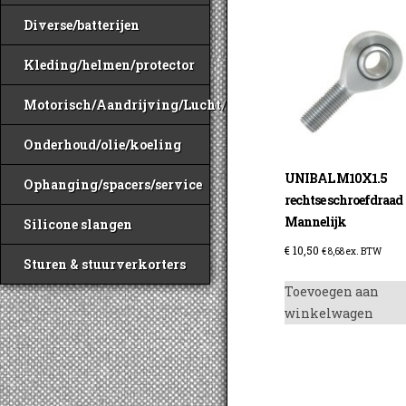
Diverse/batterijen
Kleding/helmen/protector
Motorisch/Aandrijving/Lucht/Benzine
Onderhoud/olie/koeling
UNIBAL M10X1.5
Ophanging/spacers/service
rechtse schroefdraad
Mannelijk
Silicone slangen
€
10,50
€
8,68
ex. BTW
Sturen & stuurverkorters
Toevoegen aan
winkelwagen