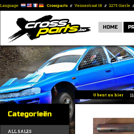
Language:
Crossparts
Vennestraat 18
2275 Gierle
//
//
/
HOME
P
U bent nu hier
H
Categorieën
ALL SALES