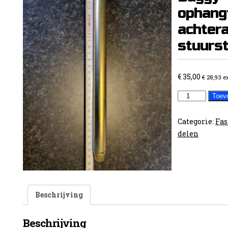
ophang
achter
stuurs
€
35,00
€
28,93
e
Fast
Toev
and
Speed
Categorie:
Fas
Buggy
delen
ophangingsa
achteraan
boven
en
stuurstang
Beschrijving
aantal
Beschrijving