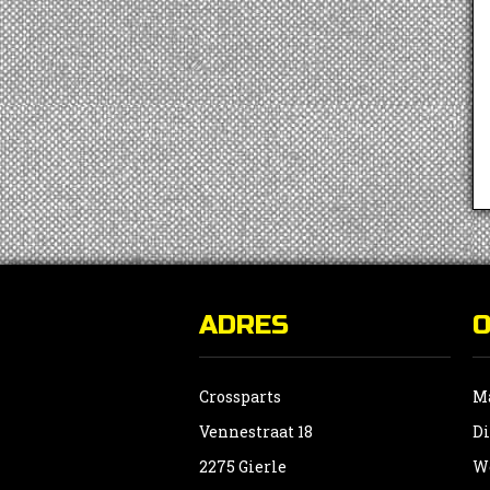
ADRES
Crossparts
Ma
Vennestraat 18
Di
2275 Gierle
Wo