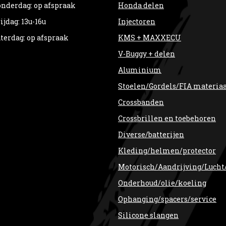
nderdag: op afspraak
Honda delen
ijdag: 13u-16u
Injectoren
terdag: op afspraak
KMS + MAXXECU
V-Buggy + delen
Aluminium
Stoelen/Gordels/FIA materia
Crossbanden
Crossbrillen en toebehoren
Diverse/batterijen
Kleding/helmen/protector
Motorisch/Aandrijving/Lucht
Onderhoud/olie/koeling
Ophanging/spacers/service
Silicone slangen