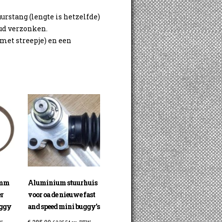
urstang (lengte is hetzelfde)
ud verzonken.
(met streepje) en een
2mm
Aluminium stuurhuis
er
voor oa de nieuwe fast
uggy
and speed mini buggy’s
€
285,00