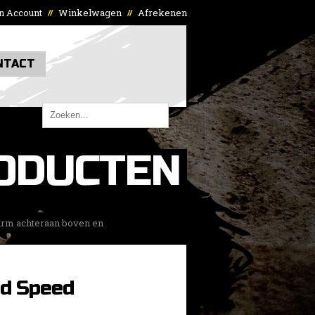
n Account
Winkelwagen
Afrekenen
//
//
NTACT
ODUCTEN
arm achteraan boven en
nd Speed