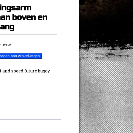
ingsarm
aan boven en
tang
x. BTW
oegen aan winkelwagen
t and speed future buggy
rm