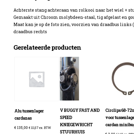
Achterste stang achteraan van rolkooi naar het wiel + stu
Gemaakt uit Chroom molybdeen-staal, tig afgelast en go
Maat kan je op de foto zien, voorzien van draadbus links 
draadbus rechts
enzine
Gerelateerde producten
V BUGGY FAST AND
Circlips 68-7
Alu tussenlager
SPEED
voor tussenlag
cardanas
KNIEGEWRICHT
cardan minib
€
135,00
€
111,57
ex. BTW
STUURHUIS
€
2,00