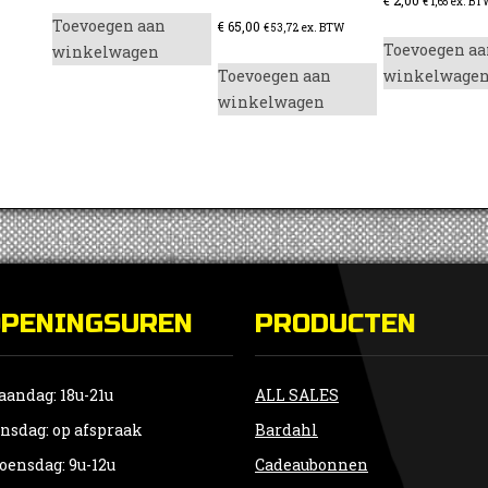
€
1,65
ex. BT
Toevoegen aan
€
65,00
€
53,72
ex. BTW
Toevoegen aa
winkelwagen
Toevoegen aan
winkelwage
winkelwagen
OPENINGSUREN
PRODUCTEN
andag: 18u-21u
ALL SALES
nsdag: op afspraak
Bardahl
ensdag: 9u-12u
Cadeaubonnen