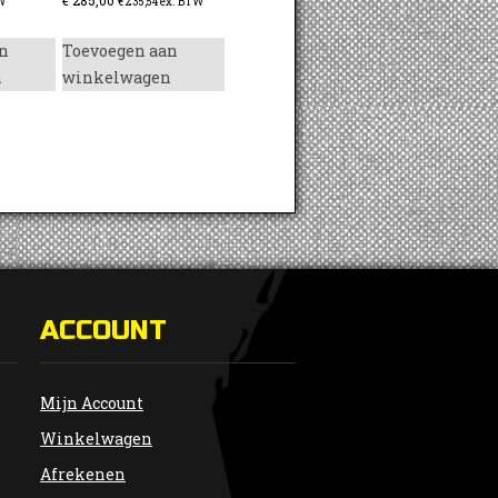
W
€
235,54
ex. BTW
n
Toevoegen aan
n
winkelwagen
ACCOUNT
Mijn Account
Winkelwagen
Afrekenen