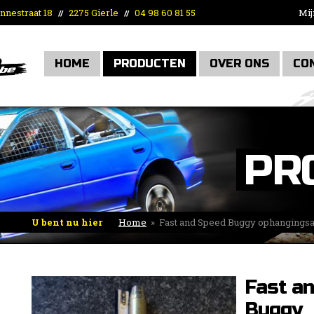
nnestraat 18
2275 Gierle
04 98 60 81 55
Mij
//
//
HOME
PRODUCTEN
OVER ONS
CO
PR
U bent nu hier
Home
»
Fast and Speed Buggy ophangings
stuurstang
Fast a
Buggy