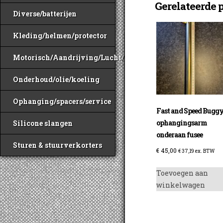
Gerelateerde 
Diverse/batterijen
Kleding/helmen/protector
Motorisch/Aandrijving/Lucht/Benzine
Onderhoud/olie/koeling
Ophanging/spacers/service
Fast and Speed Bugg
ophangingsarm
Silicone slangen
onderaan fusee
Sturen & stuurverkorters
€
45,00
€
37,19
ex. BTW
Toevoegen aan
winkelwagen