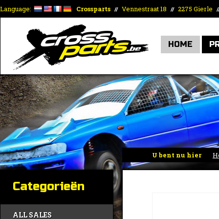
Language:
Crossparts
Vennestraat 18
2275 Gierle
//
//
/
HOME
P
U bent nu hier
H
Categorieën
ALL SALES