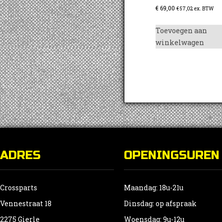
€
69,00
€
57,02
ex. BTW
Toevoegen aan
winkelwagen
ADRES
OPENINGSUREN
Crossparts
Maandag: 18u-21u
Vennestraat 18
Dinsdag: op afspraak
2275 Gierle
Woensdag: 9u-12u