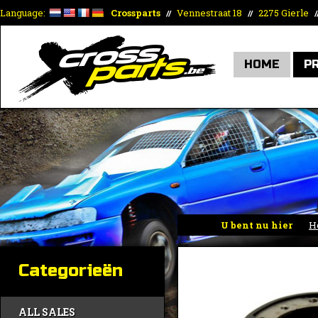
Language:
Crossparts
Vennestraat 18
2275 Gierle
//
//
/
HOME
P
U bent nu hier
H
Categorieën
ALL SALES