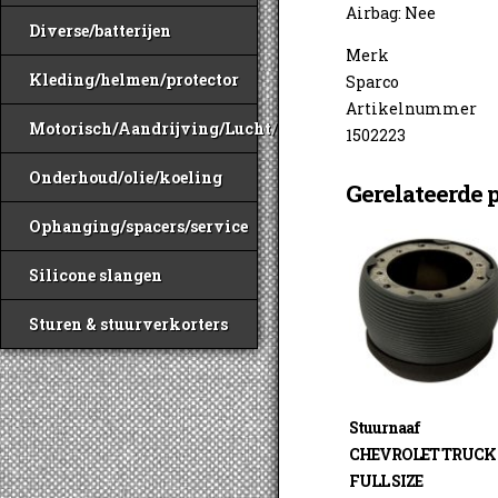
Airbag: Nee
Diverse/batterijen
Merk
Kleding/helmen/protector
Sparco
Artikelnummer
Motorisch/Aandrijving/Lucht/Benzine
1502223
Onderhoud/olie/koeling
Gerelateerde 
Ophanging/spacers/service
Silicone slangen
Sturen & stuurverkorters
Stuurnaaf
CHEVROLET TRUCK
FULL SIZE