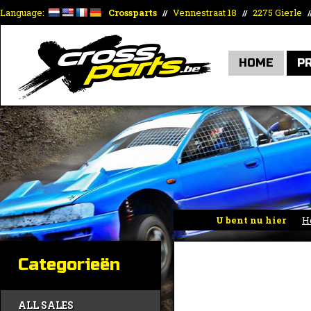
Language:
Crossparts
Vennestraat 18
2275 Gierle
//
//
/
HOME
P
U bent nu hier
H
Categorieën
ALL SALES