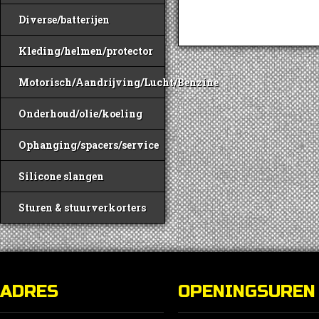
Diverse/batterijen
Kleding/helmen/protector
Motorisch/Aandrijving/Lucht/Benzine
Onderhoud/olie/koeling
Ophanging/spacers/service
Silicone slangen
Sturen & stuurverkorters
ADRES
OPENINGSUREN