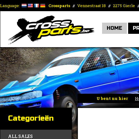
Language:
Crossparts
Vennestraat 18
2275 Gierle
//
//
/
HOME
P
U bent nu hier
H
SERIES
Categorieën
ALL SALES