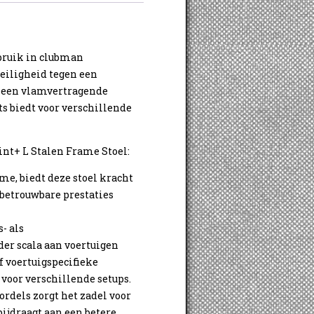
ebruik in clubman
eiligheid tegen een
en een vlamvertragende
ts biedt voor verschillende
int+ L Stalen Frame Stoel:
e, biedt deze stoel kracht
r betrouwbare prestaties
- als
der scala aan voertuigen
f voertuigspecifieke
 voor verschillende setups.
ordels zorgt het zadel voor
bijdraagt aan een betere