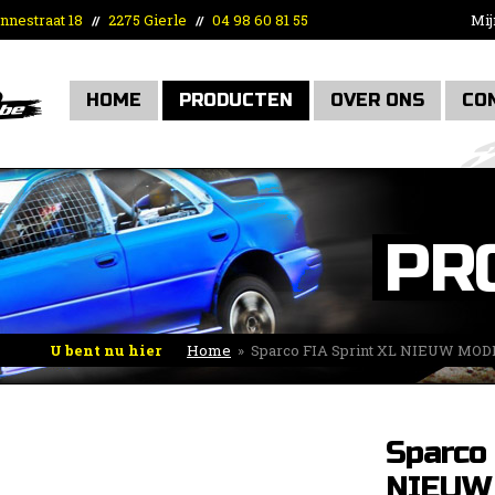
nnestraat 18
2275 Gierle
04 98 60 81 55
Mij
//
//
HOME
PRODUCTEN
OVER ONS
CO
PR
U bent nu hier
Home
»
Sparco FIA Sprint XL NIEUW MOD
Sparco 
NIEUW