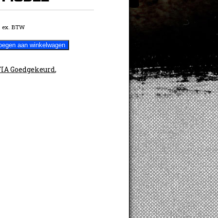
0
ex. BTW
oegen aan winkelwagen
FIA Goedgekeurd
,