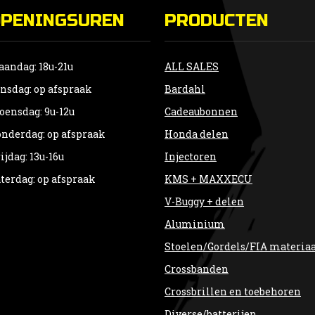
OPENINGSUREN
PRODUCTEN
andag: 18u-21u
ALL SALES
nsdag: op afspraak
Bardahl
ensdag: 9u-12u
Cadeaubonnen
nderdag: op afspraak
Honda delen
ijdag: 13u-16u
Injectoren
terdag: op afspraak
KMS + MAXXECU
V-Buggy + delen
Aluminium
Stoelen/Gordels/FIA materia
Crossbanden
Crossbrillen en toebehoren
Diverse/batterijen