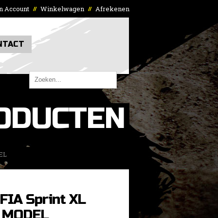
n Account
Winkelwagen
Afrekenen
//
//
NTACT
ODUCTEN
EL
FIA Sprint XL
 MODEL