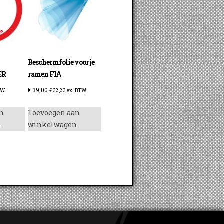
Beschermfolie voor je
ER
ramen FIA
€
39,00
TW
€
32,23
ex. BTW
n
Toevoegen aan
n
winkelwagen