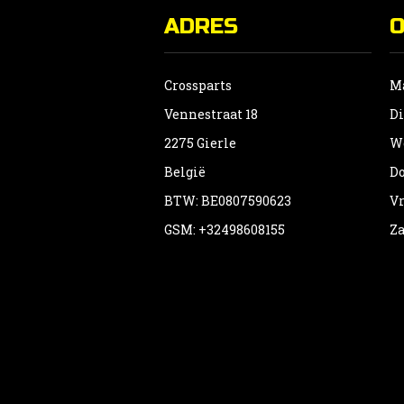
ADRES
Crossparts
Ma
Vennestraat 18
Di
2275 Gierle
Wo
België
Do
BTW: BE0807590623
Vr
GSM: +32498608155
Za