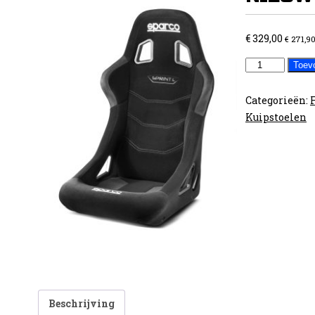
€
329,00
€
271,9
Sparco
Toev
FIA
Sprint
Categorieën:
XL
Kuipstoelen
NIEUW
MODEL
aantal
Beschrijving