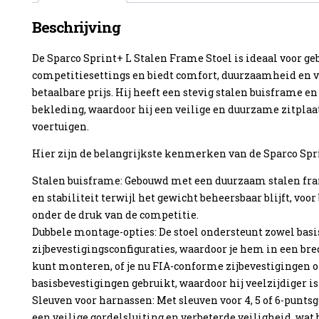
Beschrijving
De Sparco Sprint+ L Stalen Frame Stoel is ideaal voor g
competitiesettings en biedt comfort, duurzaamheid en v
enzine
betaalbare prijs. Hij heeft een stevig stalen buisframe 
bekleding, waardoor hij een veilige en duurzame zitplaa
voertuigen.
Hier zijn de belangrijkste kenmerken van de Sparco Spr
Stalen buisframe: Gebouwd met een duurzaam stalen fram
en stabiliteit terwijl het gewicht beheersbaar blijft, voo
onder de druk van de competitie.
Dubbele montage-opties: De stoel ondersteunt zowel basis
zijbevestigingsconfiguraties, waardoor je hem in een bre
kunt monteren, of je nu FIA-conforme zijbevestigingen o
basisbevestigingen gebruikt, waardoor hij veelzijdiger is
Sleuven voor harnassen: Met sleuven voor 4, 5 of 6-puntsg
een veilige gordelsluiting en verbeterde veiligheid, wat 