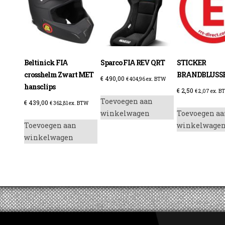
Beltinick FIA
Sparco FIA REV QRT
STICKER
crosshelm Zwart MET
BRANDBLUSS
€
490,00
€
404,96
ex. BTW
hansclips
€
2,50
€
2,07
ex. B
Toevoegen aan
€
439,00
€
362,81
ex. BTW
winkelwagen
Toevoegen aa
Toevoegen aan
winkelwage
winkelwagen