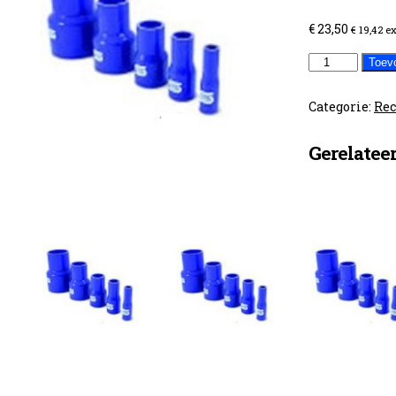
€
23,50
€
19,42
ex
Verloop
Toev
80-
70
Categorie:
Rec
aantal
Gerelatee