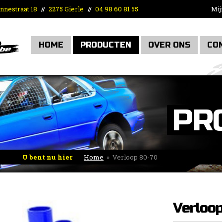
nnestraat 18
2275 Gierle
04 98 60 81 55
Mij
//
//
HOME
PRODUCTEN
OVER ONS
CO
PR
U bent nu hier
Home
»
Verloop 80-70
Verloo