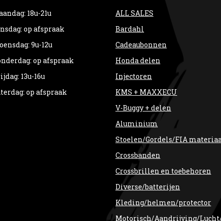
andag: 18u-21u
ALL SALES
nsdag: op afspraak
Bardahl
ensdag: 9u-12u
Cadeaubonnen
nderdag: op afspraak
Honda delen
ijdag: 13u-16u
Injectoren
terdag: op afspraak
KMS + MAXXECU
V-Buggy + delen
Aluminium
Stoelen/Gordels/FIA materia
Crossbanden
Crossbrillen en toebehoren
Diverse/batterijen
Kleding/helmen/protector
Motorisch/Aandrijving/Lucht