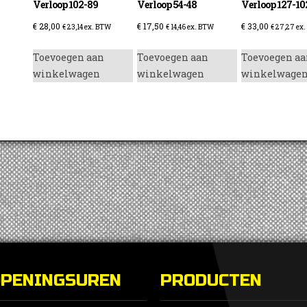
Verloop 102-89
Verloop 54-48
Verloop 127-10
€
28,00
€
17,50
€
33,00
€
23,14
ex. BTW
€
14,46
ex. BTW
€
27,27
ex.
Toevoegen aan
Toevoegen aan
Toevoegen aa
winkelwagen
winkelwagen
winkelwage
enzine
OPENINGSUREN
PRODUCTEN