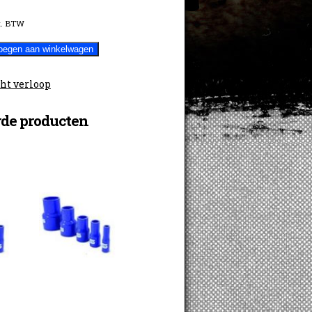
. BTW
oegen aan winkelwagen
ht verloop
rde producten