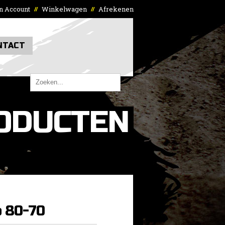
n Account
Winkelwagen
Afrekenen
//
//
NTACT
ODUCTEN
p 80-70