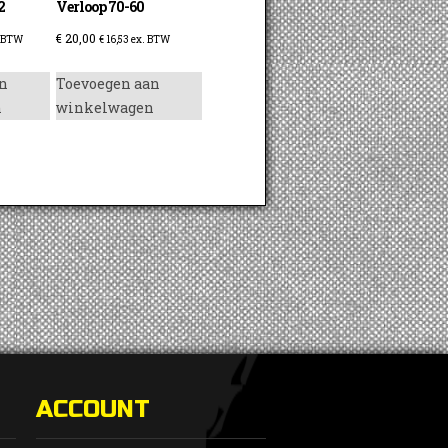
2
Verloop 70-60
€
20,00
 BTW
€
16,53
ex. BTW
n
Toevoegen aan
n
winkelwagen
ACCOUNT