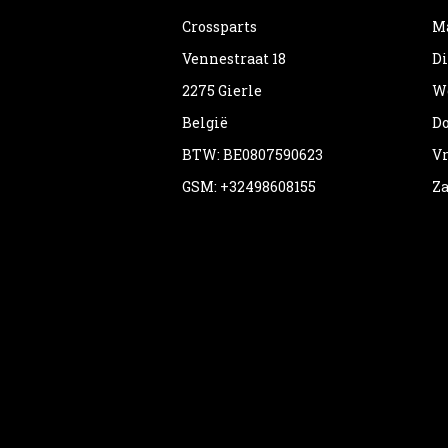
Crossparts
Ma
Vennestraat 18
Di
2275 Gierle
Wo
België
Do
BTW: BE0807590623
Vr
GSM: +32498608155
Za