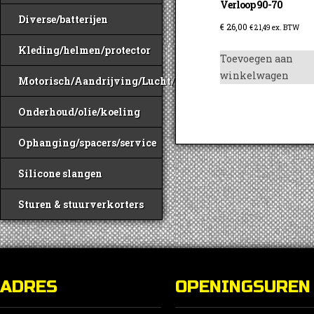
Verloop 90-70
Diverse/batterijen
€
26,00
€
21,49
ex. BTW
Kleding/helmen/protector
Toevoegen aan
winkelwagen
Motorisch/Aandrijving/Lucht/Benzine
Onderhoud/olie/koeling
Ophanging/spacers/service
Silicone slangen
Sturen & stuurverkorters
ADRES
OPENINGSUREN