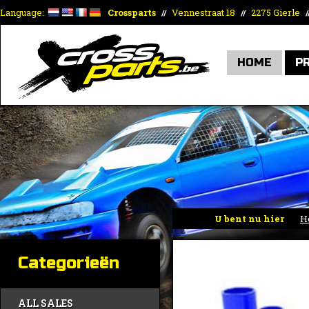
Language:
Crossparts
Vennestraat 18
2275 Gierle
//
//
/
HOME
P
U bent nu hier
H
Categorieën
ALL SALES