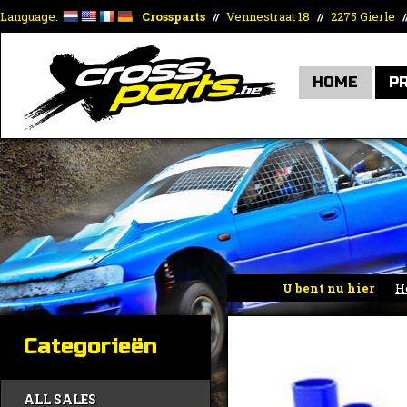
Language:
Crossparts
Vennestraat 18
2275 Gierle
//
//
/
HOME
P
U bent nu hier
H
Categorieën
ALL SALES