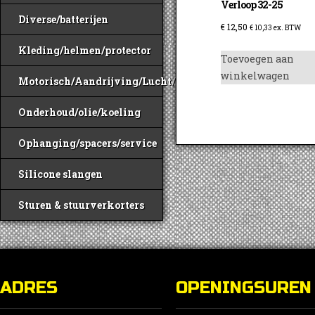
Verloop 32-25
Diverse/batterijen
€
12,50
€
10,33
ex. BTW
Kleding/helmen/protector
Toevoegen aan
winkelwagen
Motorisch/Aandrijving/Lucht/Benzine
Onderhoud/olie/koeling
Ophanging/spacers/service
Silicone slangen
Sturen & stuurverkorters
ADRES
OPENINGSUREN