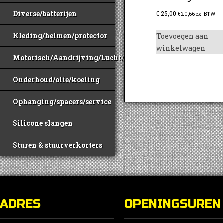
Diverse/batterijen
€
25,00
€
20,66
ex. BTW
Kleding/helmen/protector
Toevoegen aan
winkelwagen
Motorisch/Aandrijving/Lucht/Benzine
Onderhoud/olie/koeling
Ophanging/spacers/service
Silicone slangen
Sturen & stuurverkorters
ADRES
OPENINGSUREN