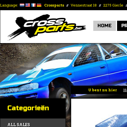
Language:
Crossparts
Vennestraat 18
2275 Gierle
//
//
/
HOME
P
U bent nu hier
H
Categorieën
ALL SALES