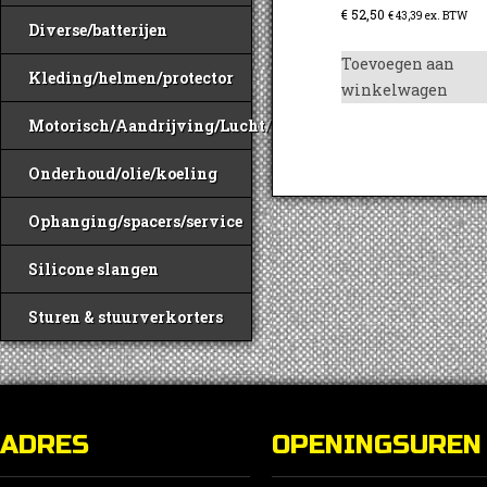
€
52,50
€
43,39
ex. BTW
Diverse/batterijen
Toevoegen aan
Kleding/helmen/protector
winkelwagen
Motorisch/Aandrijving/Lucht/Benzine
Onderhoud/olie/koeling
Ophanging/spacers/service
Silicone slangen
Sturen & stuurverkorters
ADRES
OPENINGSUREN