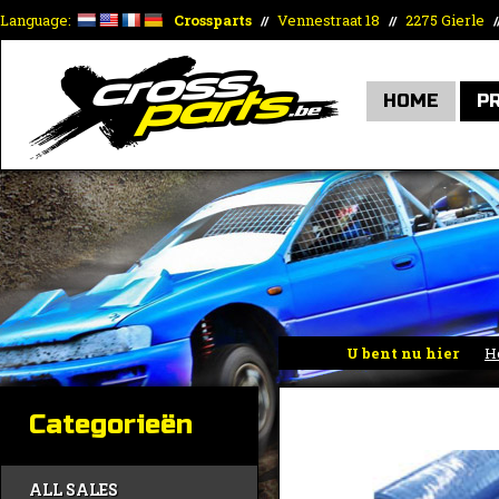
Language:
Crossparts
Vennestraat 18
2275 Gierle
//
//
/
HOME
P
U bent nu hier
H
Categorieën
ALL SALES