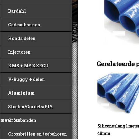
Bardahl
Cadeaubonnen
Honda delen
Injectoren
Gerelateerde 
KMS + MAXXECU
V-Buggy + delen
Aluminium
Stoelen/Gordels/FIA
materiaal
Crossbanden
Silicone slang 1 mete
48mm
Crossbrillen en toebehoren