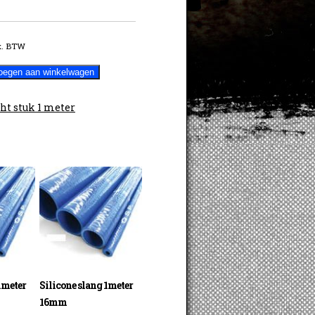
x. BTW
oegen aan winkelwagen
ht stuk 1 meter
1meter
Silicone slang 1meter
16mm