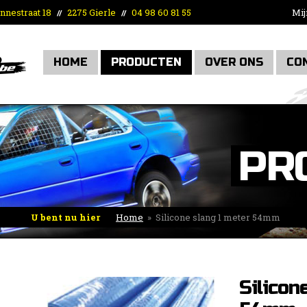
nnestraat 18
2275 Gierle
04 98 60 81 55
Mij
//
//
HOME
PRODUCTEN
OVER ONS
CO
PR
U bent nu hier
Home
»
Silicone slang 1 meter 54mm
Silicon