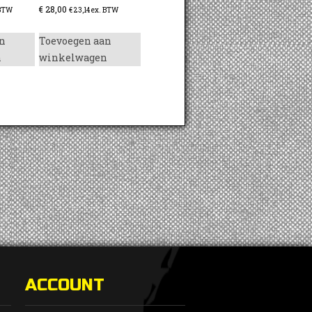
€
28,00
 BTW
€
23,14
ex. BTW
n
Toevoegen aan
n
winkelwagen
ACCOUNT