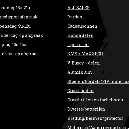
andag: 18u-21u
ALL SALES
nsdag: op afspraak
Bardahl
ensdag: 9u-12u
Cadeaubonnen
nderdag: op afspraak
Honda delen
ijdag: 13u-16u
Injectoren
terdag: op afspraak
KMS + MAXXECU
V-Buggy + delen
Aluminium
Stoelen/Gordels/FIA materia
Crossbanden
Crossbrillen en toebehoren
Diverse/batterijen
Kleding/helmen/protector
Motorisch/Aandrijving/Lucht