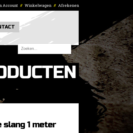
n Account
Winkelwagen
Afrekenen
//
//
NTACT
ODUCTEN
e slang 1 meter