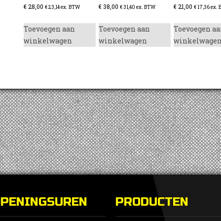
€
28,00
€
38,00
€
21,00
€
23,14
ex. BTW
€
31,40
ex. BTW
€
17,36
ex.
Toevoegen aan
Toevoegen aan
Toevoegen aa
winkelwagen
winkelwagen
winkelwage
enzine
OPENINGSUREN
PRODUCTEN