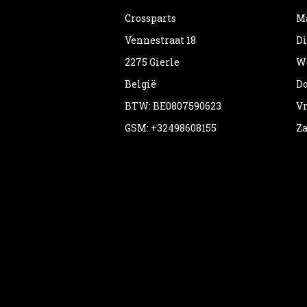
Crossparts
Ma
Vennestraat 18
Di
2275 Gierle
Wo
België
Do
BTW: BE0807590623
Vr
GSM: +32498608155
Za