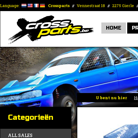
Language:
Crossparts
Vennestraat 18
2275 Gierle
//
//
/
HOME
P
U bent nu hier
H
Categorieën
ALL SALES