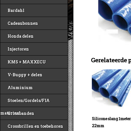
Bardahl
Cadeaubonnen
Honda delen
Injectoren
Gerelateerde 
KMS + MAXXECU
V-Buggy + delen
Aluminium
Stoelen/Gordels/FIA
materiaal
Crossbanden
Silicone slang 1meter
22mm
Crossbrillen en toebehoren