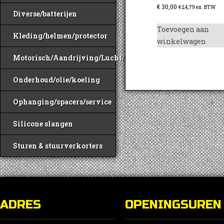
€
30,00
€
24,79
ex. BTW
Diverse/batterijen
Toevoegen aan
Kleding/helmen/protector
winkelwagen
Motorisch/Aandrijving/Lucht/Benzine
Onderhoud/olie/koeling
Ophanging/spacers/service
Silicone slangen
Sturen & stuurverkorters
ADRES
OPENINGSUREN