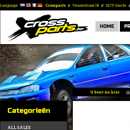
Language:
Crossparts
Vennestraat 18
2275 Gierle
//
//
/
HOME
P
U bent nu hier
H
Categorieën
ALL SALES