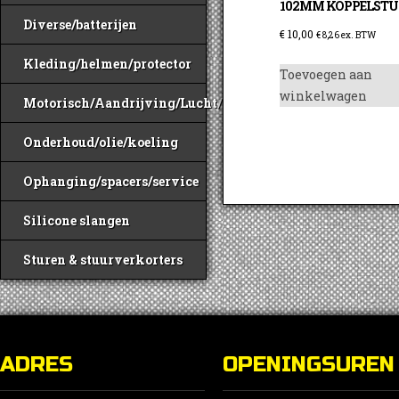
102MM KOPPELST
Diverse/batterijen
€
10,00
€
8,26
ex. BTW
Kleding/helmen/protector
Toevoegen aan
winkelwagen
Motorisch/Aandrijving/Lucht/Benzine
Onderhoud/olie/koeling
Ophanging/spacers/service
Silicone slangen
Sturen & stuurverkorters
ADRES
OPENINGSUREN