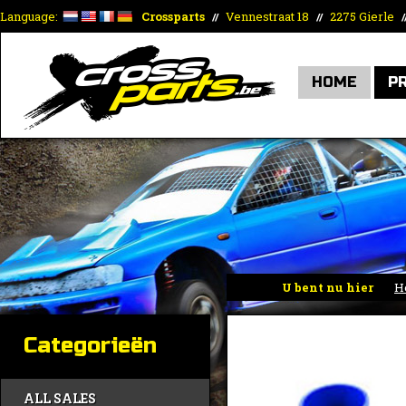
Language:
Crossparts
Vennestraat 18
2275 Gierle
//
//
/
HOME
P
U bent nu hier
H
Categorieën
ALL SALES