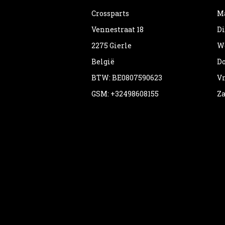
Crossparts
Ma
Vennestraat 18
Di
2275 Gierle
Wo
België
Do
BTW: BE0807590623
Vr
GSM: +32498608155
Za