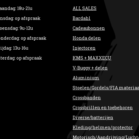
andag: 18u-21u
ALL SALES
nsdag: op afspraak
Bardahl
ensdag: 9u-12u
Cadeaubonnen
nderdag: op afspraak
Honda delen
ijdag: 13u-16u
Injectoren
terdag: op afspraak
KMS + MAXXECU
V-Buggy + delen
Aluminium
Stoelen/Gordels/FIA materia
Crossbanden
Crossbrillen en toebehoren
Diverse/batterijen
Kleding/helmen/protector
Motorisch/Aandrijving/Lucht