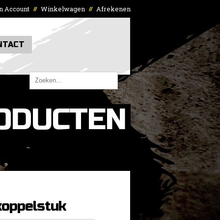
n Account
Winkelwagen
Afrekenen
//
//
NTACT
ODUCTEN
oppelstuk