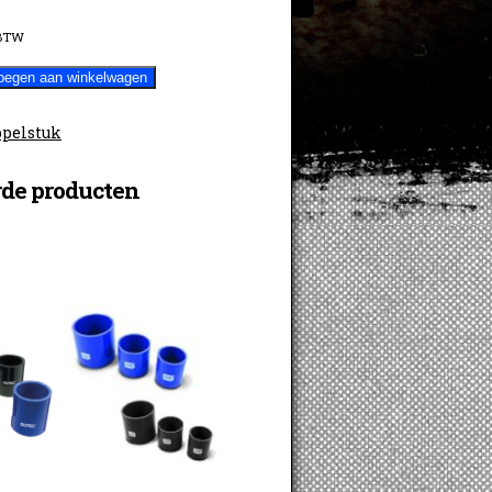
 BTW
oegen aan winkelwagen
pelstuk
rde producten