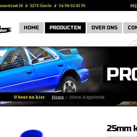
nnestraat 18
2275 Gierle
04 98 60 81 55
Mij
//
//
HOME
PRODUCTEN
OVER ONS
CO
PR
U bent nu hier
Home
»
25mm koppelstuk
25mm k