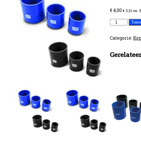
€
4,00
€
3,31
ex.
25mm
Toev
koppelstuk
aantal
Categorie:
Kop
Gerelatee