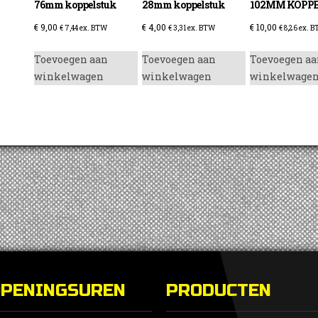
76mm koppelstuk
28mm koppelstuk
102MM KOPP
€
9,00
€
4,00
€
10,00
€
7,44
ex. BTW
€
3,31
ex. BTW
€
8,26
ex. 
Toevoegen aan
Toevoegen aan
Toevoegen aa
winkelwagen
winkelwagen
winkelwage
enzine
OPENINGSUREN
PRODUCTEN