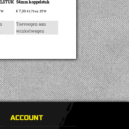
ELSTUK
54mm koppelstuk
€
7,00
BTW
€
5,79
ex. BTW
n
Toevoegen aan
n
winkelwagen
ACCOUNT