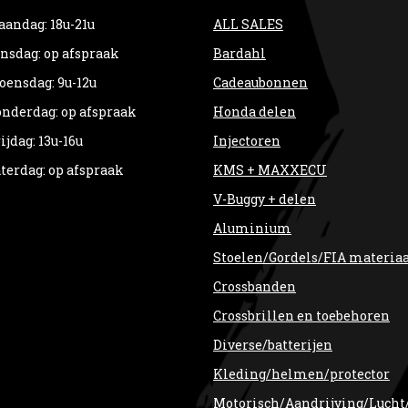
andag: 18u-21u
ALL SALES
nsdag: op afspraak
Bardahl
ensdag: 9u-12u
Cadeaubonnen
nderdag: op afspraak
Honda delen
ijdag: 13u-16u
Injectoren
terdag: op afspraak
KMS + MAXXECU
V-Buggy + delen
Aluminium
Stoelen/Gordels/FIA materia
Crossbanden
Crossbrillen en toebehoren
Diverse/batterijen
Kleding/helmen/protector
Motorisch/Aandrijving/Lucht