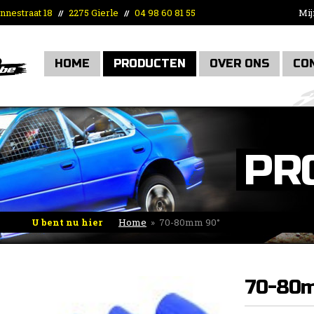
nnestraat 18
2275 Gierle
04 98 60 81 55
Mij
//
//
HOME
PRODUCTEN
OVER ONS
CO
PR
U bent nu hier
Home
»
70-80mm 90°
70-80m