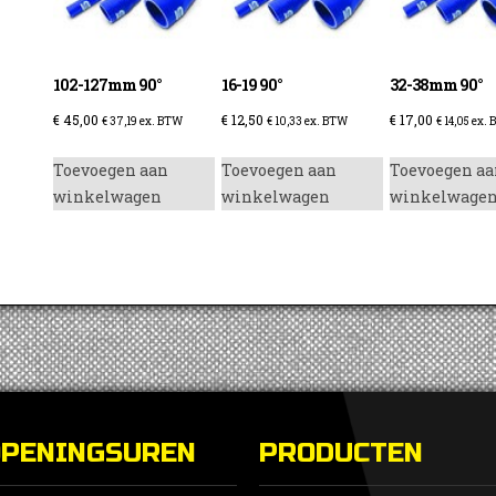
102-127mm 90°
16-19 90°
32-38mm 90°
€
45,00
€
12,50
€
17,00
€
37,19
ex. BTW
€
10,33
ex. BTW
€
14,05
ex. 
enzine
Toevoegen aan
Toevoegen aan
Toevoegen aa
winkelwagen
winkelwagen
winkelwage
OPENINGSUREN
PRODUCTEN