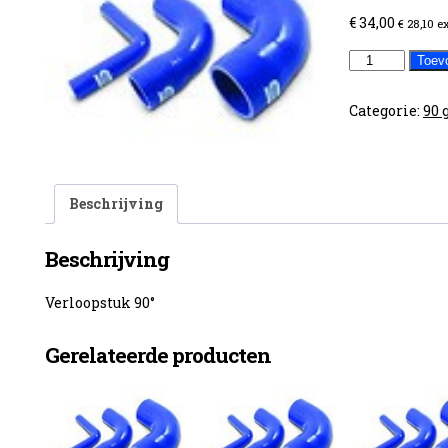
€
34,00
€
28,10
e
70-
Toev
80mm
90°
Categorie:
90 
aantal
Beschrijving
Beschrijving
Verloopstuk 90°
Gerelateerde producten