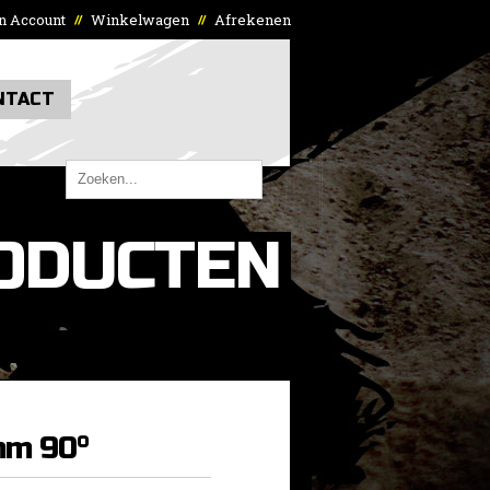
n Account
Winkelwagen
Afrekenen
//
//
NTACT
ODUCTEN
m 90°