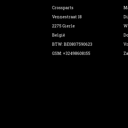
Crossparts
Ma
Vennestraat 18
Di
2275 Gierle
Wo
België
Do
BTW: BE0807590623
Vr
GSM: +32498608155
Za