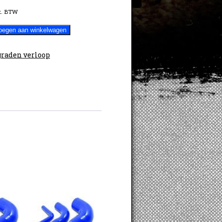
x. BTW
oegen aan winkelwagen
graden verloop