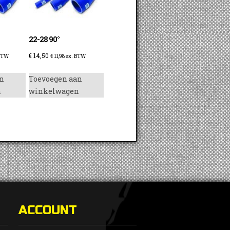
22-28 90°
€
14,50
BTW
€
11,98
ex. BTW
n
Toevoegen aan
n
winkelwagen
ACCOUNT