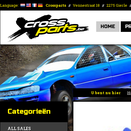
Language:
Crossparts
Vennestraat 18
2275 Gierle
//
//
/
HOME
P
U bent nu hier
H
Categorieën
ALL SALES