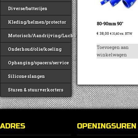
Diverse/batterijen
Kleding/helmen/protector
80-90mm 90°
€
38,00
€
31,40
ex. BTW
Motorisch/Aandrijving/Lucht/Benzine
Toevoegen aan
Onderhoud/olie/koeling
winkelwagen
Ophanging/spacers/service
Silicone slangen
Sturen & stuurverkorters
ADRES
OPENINGSUREN