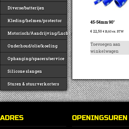
Diverse/batterijen
Kleding/helmen/protector
45-54mm 90°
€
22,50
€
18,60
ex. BTW
Motorisch/Aandrijving/Lucht/Benzine
Toevoegen aan
Onderhoud/olie/koeling
winkelwagen
Ophanging/spacers/service
Silicone slangen
Sturen & stuurverkorters
ADRES
OPENINGSUREN