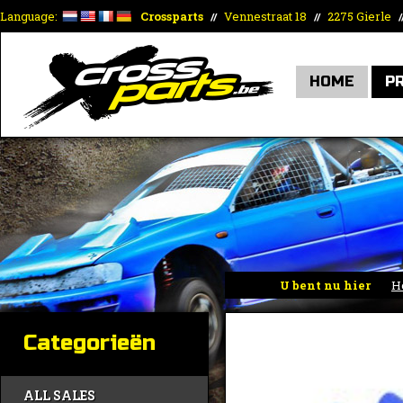
Language:
Crossparts
Vennestraat 18
2275 Gierle
//
//
/
HOME
P
U bent nu hier
H
Categorieën
ALL SALES