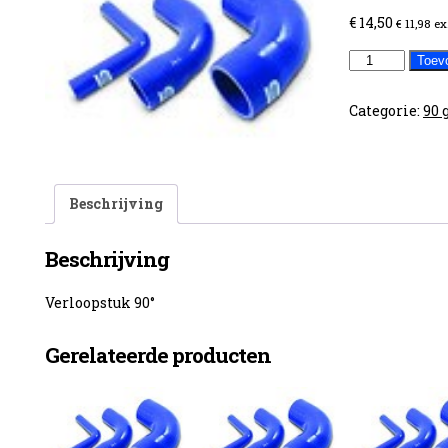
€
14,50
€
11,98
ex
25-
Toev
28
90°
Categorie:
90 
aantal
Beschrijving
Beschrijving
Verloopstuk 90°
Gerelateerde producten