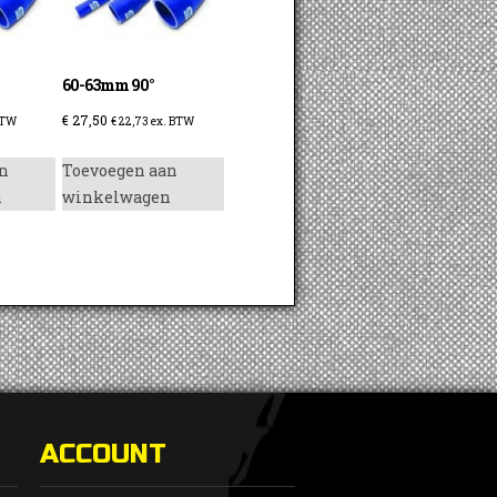
60-63mm 90°
€
27,50
BTW
€
22,73
ex. BTW
n
Toevoegen aan
n
winkelwagen
ACCOUNT