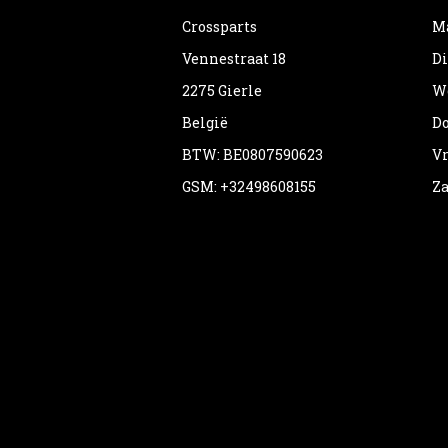
Crossparts
Ma
Vennestraat 18
Di
2275 Gierle
Wo
België
Do
BTW: BE0807590623
Vr
GSM: +32498608155
Za