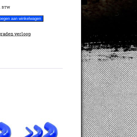
. BTW
oegen aan winkelwagen
graden verloop