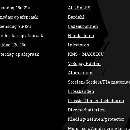
andag: 18u-21u
ALL SALES
nsdag: op afspraak
Bardahl
ensdag: 9u-12u
Cadeaubonnen
nderdag: op afspraak
Honda delen
ijdag: 13u-16u
Injectoren
terdag: op afspraak
KMS + MAXXECU
V-Buggy + delen
Aluminium
Stoelen/Gordels/FIA materia
Crossbanden
Crossbrillen en toebehoren
Diverse/batterijen
Kleding/helmen/protector
Motorisch/Aandrijving/Lucht