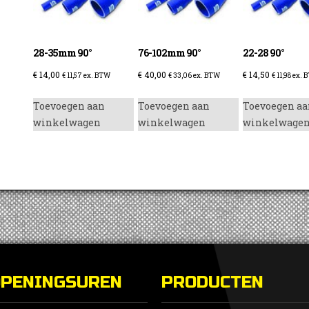
28-35mm 90°
76-102mm 90°
22-28 90°
€
14,00
€
40,00
€
14,50
€
11,57
ex. BTW
€
33,06
ex. BTW
€
11,98
ex. 
enzine
Toevoegen aan
Toevoegen aan
Toevoegen aa
winkelwagen
winkelwagen
winkelwage
OPENINGSUREN
PRODUCTEN