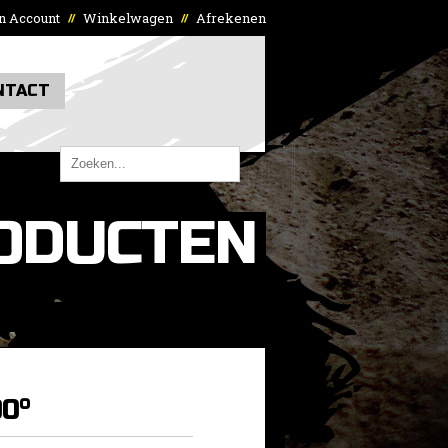
n Account
Winkelwagen
Afrekenen
//
//
NTACT
ODUCTEN
90°