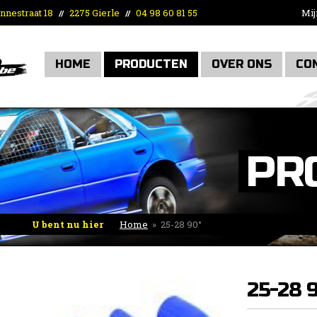
nnestraat 18
2275 Gierle
04 98 60 81 55
Mij
//
//
HOME
PRODUCTEN
OVER ONS
CO
PR
U bent nu hier
Home
»
25-28 90°
25-28 