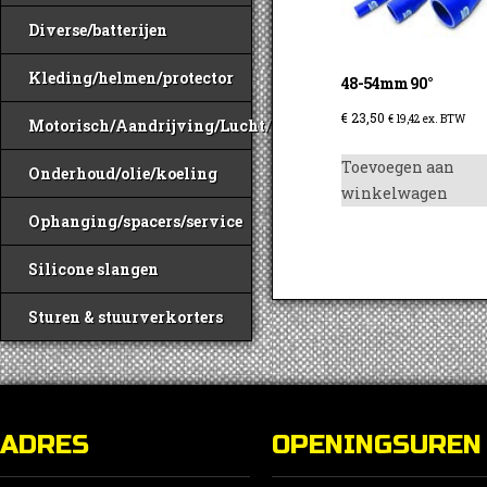
Diverse/batterijen
Kleding/helmen/protector
48-54mm 90°
€
23,50
€
19,42
ex. BTW
Motorisch/Aandrijving/Lucht/Benzine
Toevoegen aan
Onderhoud/olie/koeling
winkelwagen
Ophanging/spacers/service
Silicone slangen
Sturen & stuurverkorters
ADRES
OPENINGSUREN