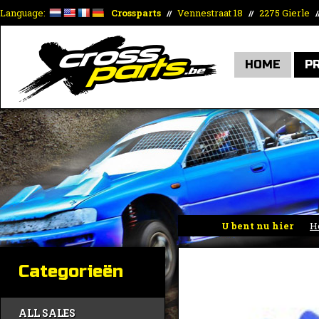
Language:
Crossparts
Vennestraat 18
2275 Gierle
//
//
/
HOME
P
U bent nu hier
H
Categorieën
ALL SALES