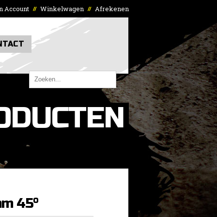
n Account
Winkelwagen
Afrekenen
//
//
NTACT
ODUCTEN
m 45°