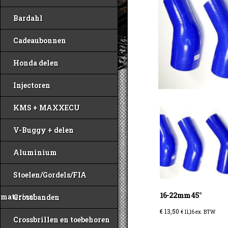
Bardahl
Cadeaubonnen
Honda delen
Injectoren
KMS + MAXXECU
V-Buggy + delen
Aluminium
Stoelen/Gordels/FIA
16-22mm 45°
materiaal
Crossbanden
€
13,50
€
11,16
ex. BTW
Crossbrillen en toebehoren