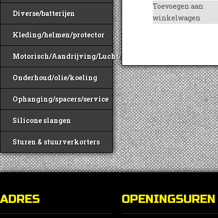
Toevoegen aan
Diverse/batterijen
winkelwagen
Kleding/helmen/protector
Motorisch/Aandrijving/Lucht/Benzine
Onderhoud/olie/koeling
Ophanging/spacers/service
Silicone slangen
Sturen & stuurverkorters
ADRES
OPENINGSUREN