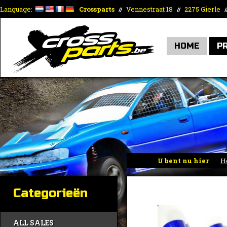
Language:
Crossparts
Vennestraat 18
2275 Gierle
//
//
/
HOME
P
U bent nu hier
H
Categorieën
ALL SALES