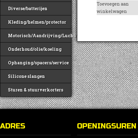
Toevoegen aan
Diverse/batterijen
winkelwagen
Kleding/helmen/protector
Motorisch/Aandrijving/Lucht/Benzine
Onderhoud/olie/koeling
Ophanging/spacers/service
Silicone slangen
Sturen & stuurverkorters
ADRES
OPENINGSUREN