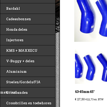
Bardahl
Cadeaubonnen
Honda delen
Injectoren
KMS + MAXXECU
V-Buggy + delen
Aluminium
Stoelen/Gordels/FIA
63-45mm 45°
materiaal
Crossbanden
€
27,50
€
22,73
ex. BTW
Crossbrillen en toebehoren