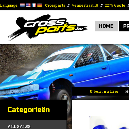
Language:
Crossparts
Vennestraat 18
2275 Gierle
//
//
/
HOME
P
U bent nu hier
H
Categorieën
ALL SALES