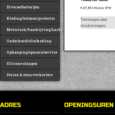
Diverse/batterijen
€
47,50
€
39,26
ex. BTW
Kleding/helmen/protector
Toevoegen aan
winkelwagen
Motorisch/Aandrijving/Lucht/Benzine
Onderhoud/olie/koeling
Ophanging/spacers/service
Silicone slangen
Sturen & stuurverkorters
ADRES
OPENINGSUREN