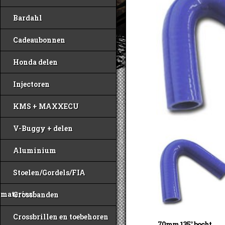
Bardahl
Cadeaubonnen
Honda delen
Injectoren
KMS + MAXXECU
V-Buggy + delen
Aluminium
Stoelen/Gordels/FIA
materiaal
Crossbanden
Crossbrillen en toebehoren
70mm 135° bocht