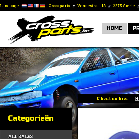
Language:
Crossparts
Vennestraat 18
2275 Gierle
//
//
/
HOME
P
U bent nu hier
H
Categorieën
ALL SALES