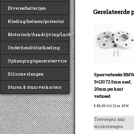
Diverse/batterijen
Gerelateerde 
Kleding/helmen/protector
Motorisch/Aandrijving/Lucht/Benzine
Onderhoud/olie/koeling
Ophanging/spacers/service
Silicone slangen
Spoorverbreder BM
5×120 72.5mm naaf,
Sturen & stuurverkorters
20mm per kant
verbreed
€
65,00
€
53,72
ex. BTW
Toevoegen aan
winkelwagen