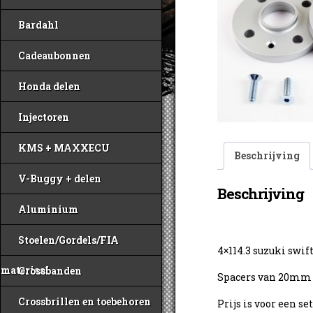
Bardahl
Cadeaubonnen
Honda delen
Injectoren
KMS + MAXXECU
Beschrijving
V-Buggy + delen
Beschrijving
Aluminium
Stoelen/Gordels/FIA
4×114.3 suzuki swif
materiaal
Crossbanden
Spacers van 20mm 
Crossbrillen en toebehoren
Prijs is voor een se