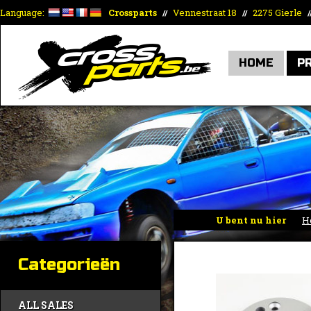
Language:
Crossparts
Vennestraat 18
2275 Gierle
//
//
/
HOME
P
U bent nu hier
H
Categorieën
ALL SALES