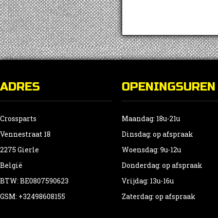
ADRES
OPENINGSUREN
Crossparts
Maandag: 18u-21u
Vennestraat 18
Dinsdag: op afspraak
2275 Gierle
Woensdag: 9u-12u
België
Donderdag: op afspraak
BTW: BE0807590623
Vrijdag: 13u-16u
GSM: +32498608155
Zaterdag: op afspraak