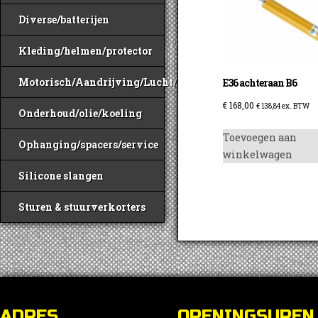
Diverse/batterijen
Kleding/helmen/protector
Motorisch/Aandrijving/Lucht/Benzine
E36 achteraan B6
€
168,00
€
138,84
ex. BTW
Onderhoud/olie/koeling
Toevoegen aan
Ophanging/spacers/service
winkelwagen
Silicone slangen
Sturen & stuurverkorters
ADRES
OPENINGSUREN