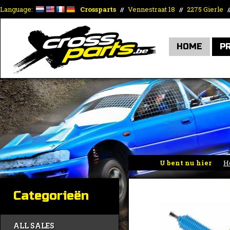
Language:
Crossparts
Vennestraat 18
2275 Gierle
//
//
/
HOME
P
U bent nu hier
H
Categorieën
ALL SALES