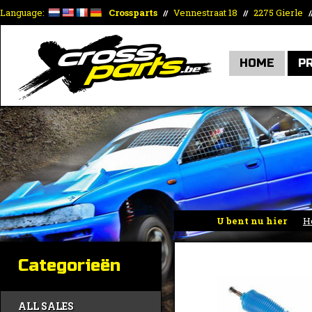
Language:
Crossparts
Vennestraat 18
2275 Gierle
//
//
/
HOME
P
U bent nu hier
H
Categorieën
ALL SALES