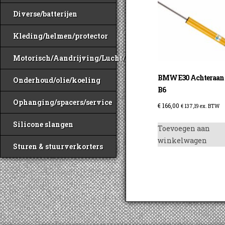
Diverse/batterijen
Kleding/helmen/protector
Motorisch/Aandrijving/Lucht/Benzine
BMW E30 Achteraan
Onderhoud/olie/koeling
B6
Ophanging/spacers/service
€
166,00
€
137,19
ex. BTW
Silicone slangen
Toevoegen aan
winkelwagen
Sturen & stuurverkorters