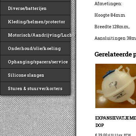
Afmetingen:
Diverse/batterijen
Hoogte 84mm
Kleding/helmen/protector
Breedte 128mm,
Motorisch/Aandrijving/Lucht/Benzine
Aansluitingen 38
Onderhoud/olie/koeling
Gerelateerde 
Ophanging/spacers/service
Silicone slangen
Sturen & stuurverkorters
EXPANSIEVATJE ME
DOP
€
39,00
€
32,23
ex. BTW