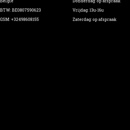
België
Donderdag: op afspraak
BTW: BE0807590623
Vrijdag: 13u-16u
GSM: +32498608155
Zaterdag: op afspraak