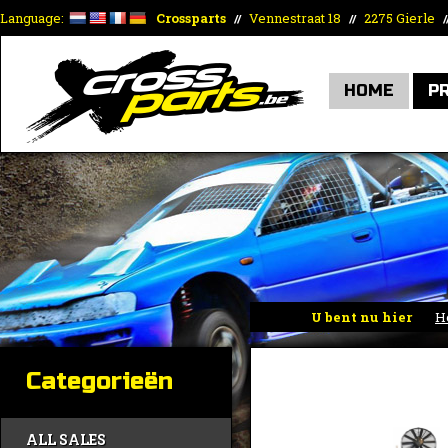
Language:
Crossparts
Vennestraat 18
2275 Gierle
//
//
/
HOME
P
U bent nu hier
H
Categorieën
ALL SALES