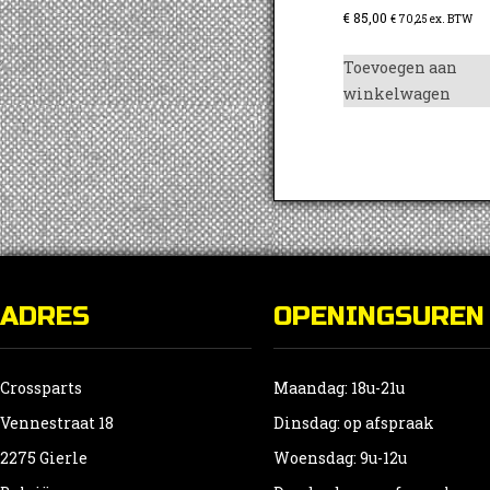
€
85,00
€
70,25
ex. BTW
Toevoegen aan
winkelwagen
ADRES
OPENINGSUREN
Crossparts
Maandag: 18u-21u
Vennestraat 18
Dinsdag: op afspraak
2275 Gierle
Woensdag: 9u-12u