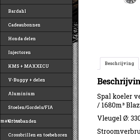
Bardahl
Cadeaubonnen
Honda delen
Injectoren
Beschrijving
KMS + MAXXECU
Beschrijvi
V-Buggy + delen
Aluminium
Spal koeler 
/ 1680m³ Bla
Stoelen/Gordels/FIA
Vleugel Ø: 3
materiaal
Crossbanden
Stroomverbrui
Crossbrillen en toebehoren