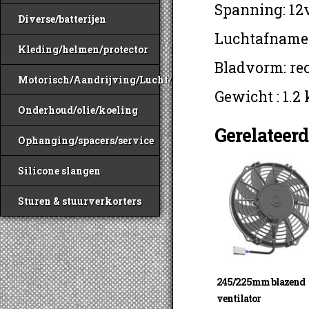
Spanning: 12
Diverse/batterijen
Luchtafname:
Kleding/helmen/protector
Bladvorm: re
Motorisch/Aandrijving/Lucht/Benzine
Gewicht : 1.2
Onderhoud/olie/koeling
Gerelateer
Ophanging/spacers/service
Silicone slangen
Sturen & stuurverkorters
245/225mm blazend
ventilator