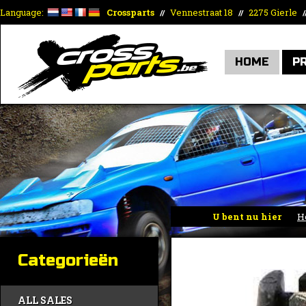
Language:
Crossparts
Vennestraat 18
2275 Gierle
//
//
/
HOME
P
U bent nu hier
H
Categorieën
ALL SALES