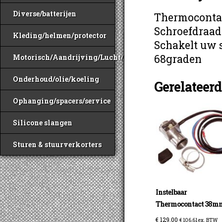
Diverse/batterijen
Thermocontac
Schroefdraad 
Kleding/helmen/protector
Schakelt uw s
68graden
Motorisch/Aandrijving/Lucht/Benzine
Onderhoud/olie/koeling
Gerelateer
Ophanging/spacers/service
Silicone slangen
Sturen & stuurverkorters
Instelbaar
Thermocontact 38m
€
129,00
€
106,61
ex. BTW