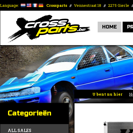
Language:
Crossparts
Vennestraat 18
2275 Gierle
//
//
/
HOME
P
U bent nu hier
H
Categorieën
ALL SALES