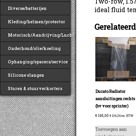
Two-row, 1.5
ideal fluid t
Diverse/batterijen
Kleding/helmen/protector
Gerelateer
Motorisch/Aandrijving/Lucht/Benzine
Onderhoud/olie/koeling
Ophanging/spacers/service
Silicone slangen
Sturen & stuurverkorters
Ducato Radiator
aansluitingen rechts
(bv voor sprinter)
€
165,00
€
136,36
ex. BTW
Toevoegen aan