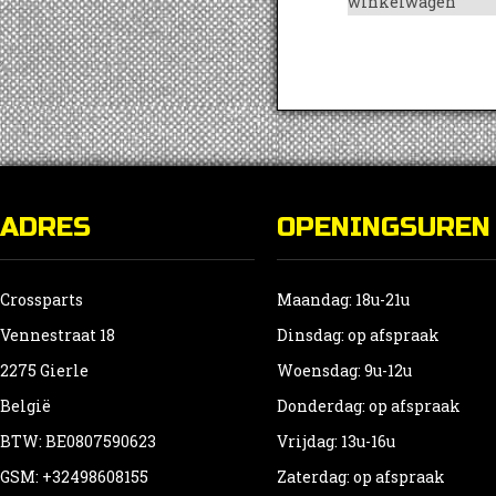
winkelwagen
ADRES
OPENINGSUREN
Crossparts
Maandag: 18u-21u
Vennestraat 18
Dinsdag: op afspraak
2275 Gierle
Woensdag: 9u-12u
België
Donderdag: op afspraak
BTW: BE0807590623
Vrijdag: 13u-16u
GSM: +32498608155
Zaterdag: op afspraak