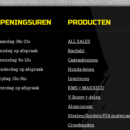
OPENINGSUREN
PRODUCTEN
andag: 18u-21u
ALL SALES
nsdag: op afspraak
Bardahl
ensdag: 9u-12u
Cadeaubonnen
nderdag: op afspraak
Honda delen
ijdag: 13u-16u
Injectoren
terdag: op afspraak
KMS + MAXXECU
V-Buggy + delen
Aluminium
Stoelen/Gordels/FIA materia
Crossbanden