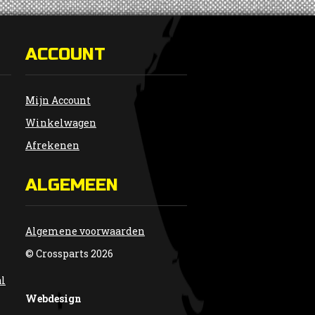
gekozen
worden
op
de
ACCOUNT
productpagina
Mijn Account
Winkelwagen
Afrekenen
ALGEMEEN
Algemene voorwaarden
© Crossparts 2026
al
Webdesign