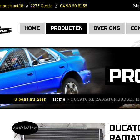
nnestraat 18
2275 Gierle
04 98 60 81 55
Mij
//
//
HOME
PRODUCTEN
OVER ONS
CO
PR
U bent nu hier
Home
»
DUCATO XL RADIATOR BUDGET 
DUCAT
Aanbieding!
RADIA