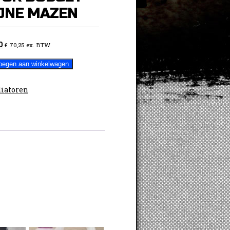
IJNE MAZEN
ronkelijke
Huidige
0
€
70,25
ex. BTW
prijs
oegen aan winkelwagen
is:
0.
€ 85,00.
iatoren