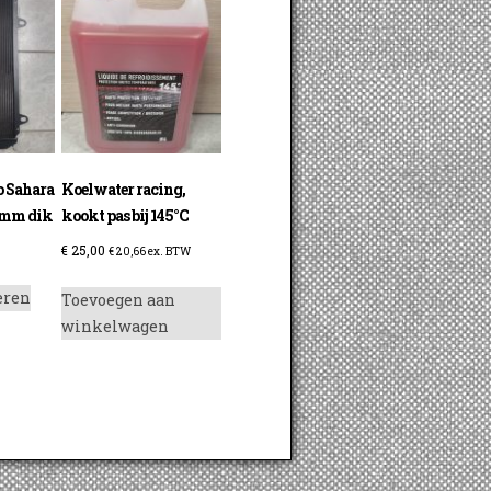
o Sahara
Koelwater racing,
mm dik
kookt pas bij 145°C
€
25,00
€
20,66
ex. BTW
Dit
eren
Toevoegen aan
product
winkelwagen
heeft
meerdere
variaties.
Deze
optie
kan