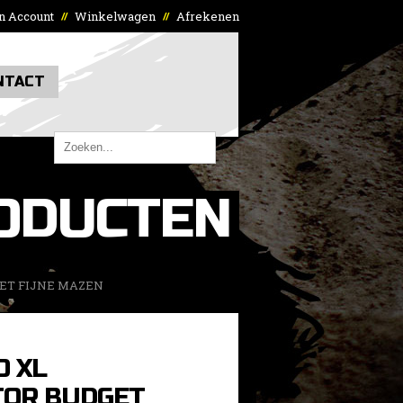
n Account
Winkelwagen
Afrekenen
//
//
NTACT
ODUCTEN
MET FIJNE MAZEN
O XL
TOR BUDGET