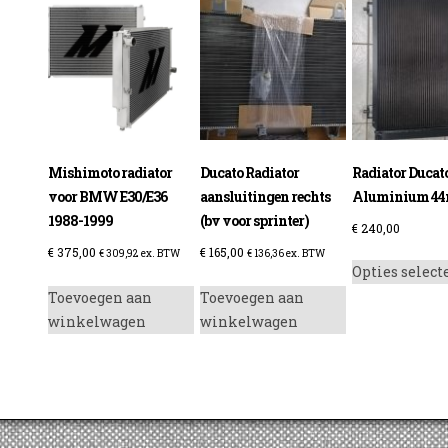
enzine
Mishimoto radiator
Ducato Radiator
Radiator Ducat
voor BMW E30/E36
aansluitingen rechts
Aluminium 44
1988-1999
(bv voor sprinter)
€
240,00
€
375,00
€
165,00
€
309,92
ex. BTW
€
136,36
ex. BTW
Opties select
Toevoegen aan
Toevoegen aan
winkelwagen
winkelwagen