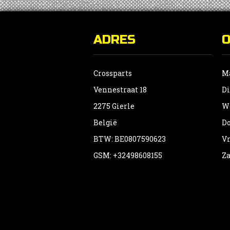
ADRES
Crossparts
Ma
Vennestraat 18
Di
2275 Gierle
Wo
België
Do
BTW: BE0807590623
Vr
GSM: +32498608155
Za