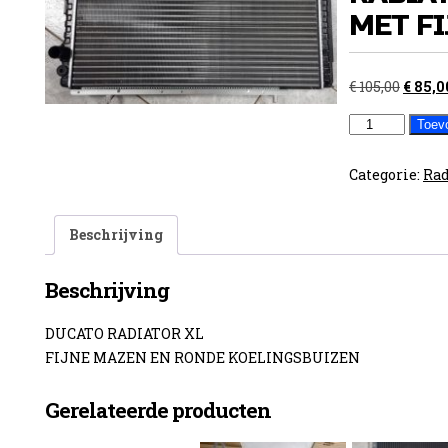
MET F
Oorsp
€
105,00
€
85,0
prijs
DUCATO
Toev
was:
XL
€ 105,0
RADIATOR
Categorie:
Rad
BUDGET
MET
Beschrijving
FIJNE
MAZEN
Beschrijving
aantal
DUCATO RADIATOR XL
FIJNE MAZEN EN RONDE KOELINGSBUIZEN
Gerelateerde producten