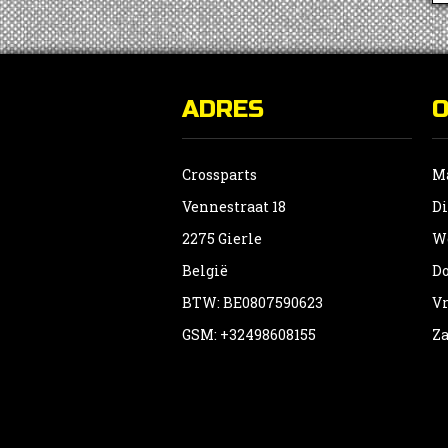
ADRES
Crossparts
Ma
Vennestraat 18
Di
2275 Gierle
Wo
België
Do
BTW: BE0807590623
Vr
GSM: +32498608155
Za