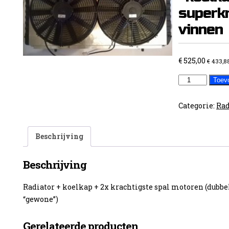
superkr
vinnen
€
525,00
€
433,8
Ducato
Toev
radiator
+koelkap
Categorie:
Rad
met
2
Beschrijving
superkrachti
spal
Beschrijving
vinnen
aantal
Radiator + koelkap + 2x krachtigste spal motoren (dubb
“gewone”)
Gerelateerde producten