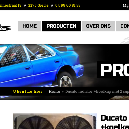
nnestraat 18
2275 Gierle
04 98 60 81 55
Mij
//
//
HOME
PRODUCTEN
OVER ONS
CO
PR
U bent nu hier
Home
»
Ducato radiator +koelkap met 2 su
Ducato 
+koelka