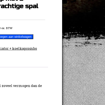
achtige spal
8
ex. BTW
oegen aan winkelwagen
iator + koelkapcombo
ge
el zoveel vermogen dan de