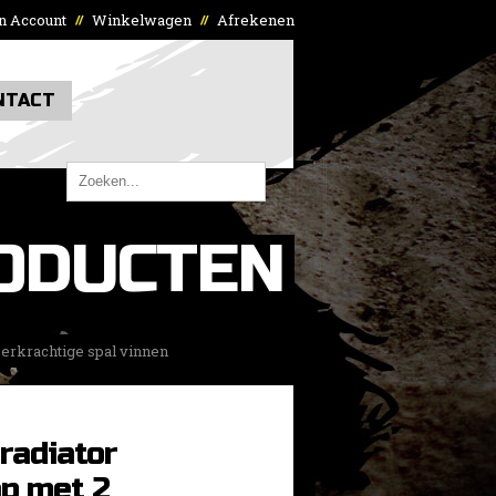
n Account
Winkelwagen
Afrekenen
//
//
NTACT
ODUCTEN
perkrachtige spal vinnen
radiator
p met 2