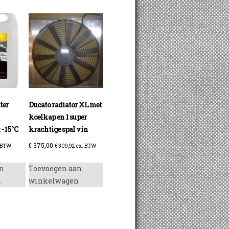
ter
Ducato radiator XL met
koelkap en 1 super
 -15°C
krachtige spal vin
€
375,00
 BTW
€
309,92
ex. BTW
n
Toevoegen aan
n
winkelwagen