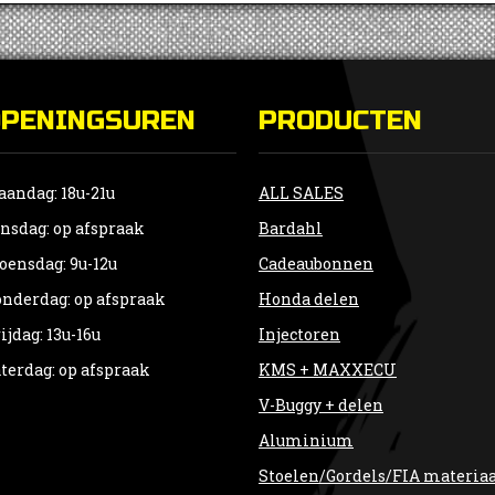
OPENINGSUREN
PRODUCTEN
andag: 18u-21u
ALL SALES
nsdag: op afspraak
Bardahl
ensdag: 9u-12u
Cadeaubonnen
nderdag: op afspraak
Honda delen
ijdag: 13u-16u
Injectoren
terdag: op afspraak
KMS + MAXXECU
V-Buggy + delen
Aluminium
Stoelen/Gordels/FIA materia