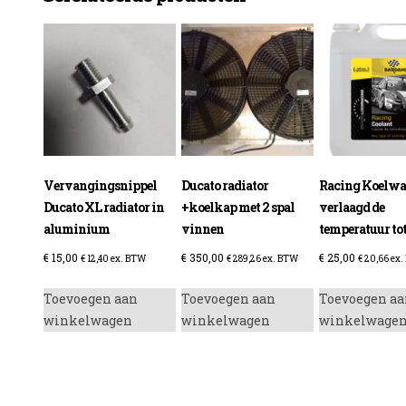
enzine
Vervangingsnippel
Ducato radiator
Racing Koelwa
Ducato XL radiator in
+koelkap met 2 spal
verlaagd de
aluminium
vinnen
temperatuur tot
€
15,00
€
350,00
€
25,00
€
12,40
ex. BTW
€
289,26
ex. BTW
€
20,66
ex.
Toevoegen aan
Toevoegen aan
Toevoegen aa
winkelwagen
winkelwagen
winkelwage