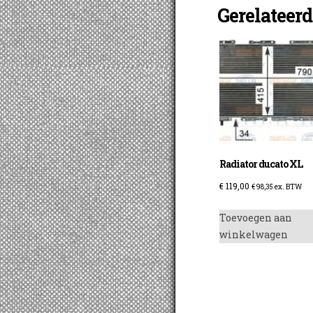
Gerelateer
Radiator ducato XL
€
119,00
€
98,35
ex. BTW
Toevoegen aan
winkelwagen