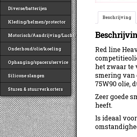
Diverse/batterijen
Beschrijving
Kleding/helmen/protector
Beschrijvi
Motorisch/Aandrijving/Lucht/Benzine
Red line Heav
Onderhoud/olie/koeling
competitieoli
Ophanging/spacers/service
het zwaar te 
smering van e
Silicone slangen
75W90 olie, d
Sturen & stuurverkorters
Zeer goede sm
heeft.
Is ideaal voo
omstandighe