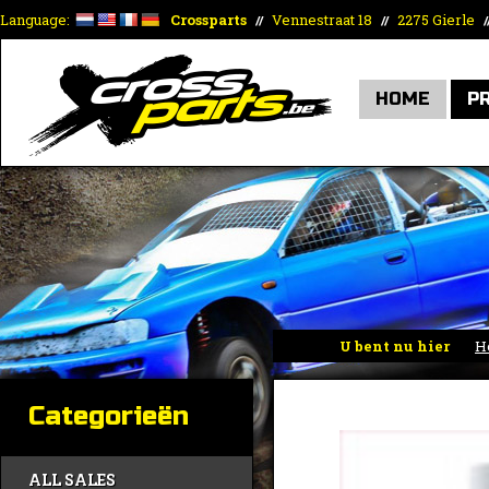
Language:
Crossparts
Vennestraat 18
2275 Gierle
//
//
/
HOME
P
U bent nu hier
H
Categorieën
ALL SALES