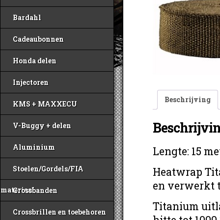
Bardahl
Cadeaubonnen
Honda delen
Injectoren
Beschrijving
KMS + MAXXECU
Beschrijvi
V-Buggy + delen
Aluminium
Lengte: 15 me
Stoelen/Gordels/FIA
Heatwrap Tit
en verwerkt 
materiaal
Crossbanden
Titanium uitl
Crossbrillen en toebehoren
hitte tot 100