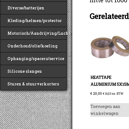
Diverse/batterijen
Gerelateer
Kleding/helmen/protector
Motorisch/Aandrijving/Lucht/Benzine
Onderhoud/olie/koeling
Ophanging/spacers/service
Silicone slangen
HEATTAPE
Sturen & stuurverkorters
ALUMINIUM 5X15
€
20,00
€
16,53
ex. BTW
Toevoegen aan
winkelwagen