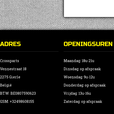
ADRES
OPENINGSUREN
Crossparts
Maandag: 18u-21u
Vennestraat 18
Dinsdag: op afspraak
2275 Gierle
Woensdag: 9u-12u
België
Donderdag: op afspraak
BTW: BE0807590623
Vrijdag: 13u-16u
GSM: +32498608155
Zaterdag: op afspraak