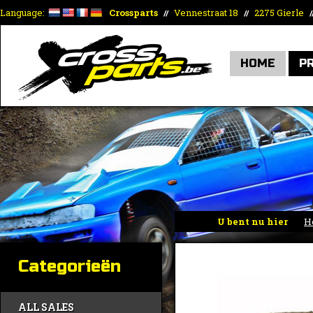
Language:
Crossparts
Vennestraat 18
2275 Gierle
//
//
/
HOME
P
U bent nu hier
H
Categorieën
ALL SALES