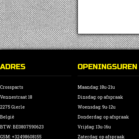
ADRES
OPENINGSUREN
Crossparts
Maandag: 18u-21u
Vennestraat 18
Dinsdag: op afspraak
2275 Gierle
Woensdag: 9u-12u
België
Donderdag: op afspraak
BTW: BE0807590623
Vrijdag: 13u-16u
GSM: +32498608155
Zaterdag: op afspraak