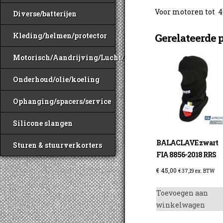
Voor motoren tot 
Diverse/batterijen
Gerelateerde 
Kleding/helmen/protector
Motorisch/Aandrijving/Lucht/Benzine
Onderhoud/olie/koeling
Ophanging/spacers/service
Silicone slangen
BALACLAVE zwart
Sturen & stuurverkorters
FIA 8856-2018 RRS
€
45,00
€
37,19
ex. BTW
Toevoegen aan
winkelwagen