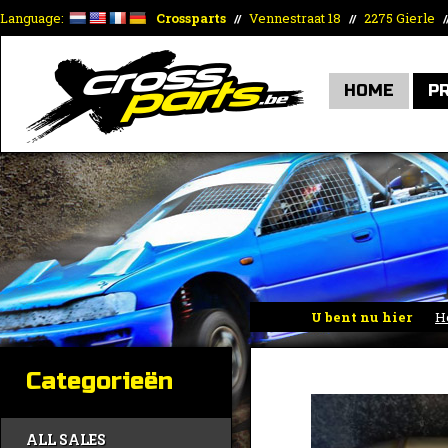
Language:
Crossparts
Vennestraat 18
2275 Gierle
//
//
/
HOME
P
U bent nu hier
H
Categorieën
ALL SALES