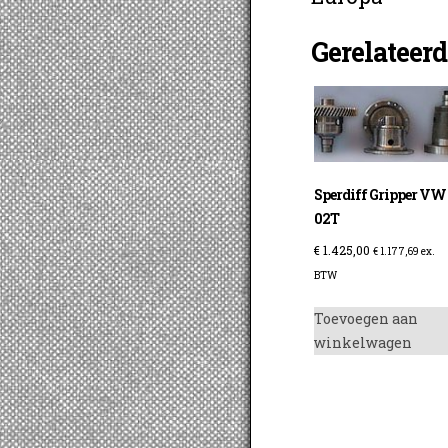
Gerelateer
Sperdiff Gripper VW
02T
€
1.425,00
€
1.177,69
ex.
BTW
Toevoegen aan
winkelwagen