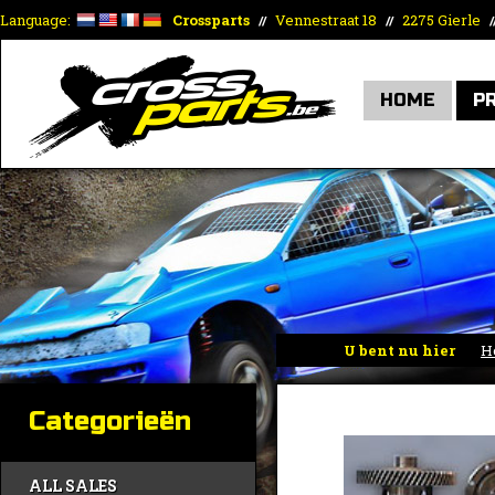
Language:
Crossparts
Vennestraat 18
2275 Gierle
//
//
/
HOME
P
U bent nu hier
H
Categorieën
ALL SALES