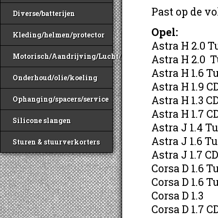
Past op de v
Diverse/batterijen
Opel:
Kleding/helmen/protector
Astra H 2.0 
Motorisch/Aandrijving/Lucht/Benzine
Astra H 2.0 
Astra H 1.6 T
Onderhoud/olie/koeling
Astra H 1.9 C
Astra H 1.3 C
Ophanging/spacers/service
Astra H 1.7 C
Silicone slangen
Astra J 1.4 T
Astra J 1.6 T
Sturen & stuurverkorters
Astra J 1.7 C
Corsa D 1.6 T
Corsa D 1.6 T
Corsa D 1.3
Corsa D 1.7 C