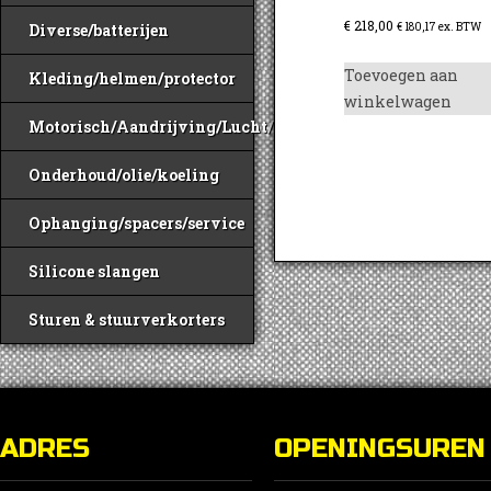
€
218,00
€
180,17
ex. BTW
Diverse/batterijen
Toevoegen aan
Kleding/helmen/protector
winkelwagen
Motorisch/Aandrijving/Lucht/Benzine
Onderhoud/olie/koeling
Ophanging/spacers/service
Silicone slangen
Sturen & stuurverkorters
ADRES
OPENINGSUREN