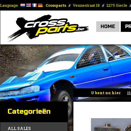
Language:
Crossparts
Vennestraat 18
2275 Gierle
//
//
/
HOME
P
U bent nu hier
H
Categorieën
ALL SALES