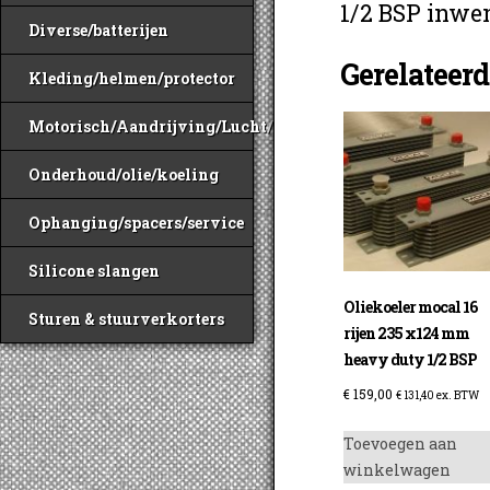
1/2 BSP inwe
Diverse/batterijen
Gerelateer
Kleding/helmen/protector
Motorisch/Aandrijving/Lucht/Benzine
Onderhoud/olie/koeling
Ophanging/spacers/service
Silicone slangen
Oliekoeler mocal 16
Sturen & stuurverkorters
rijen 235 x124 mm
heavy duty 1/2 BSP
€
159,00
€
131,40
ex. BTW
Toevoegen aan
winkelwagen