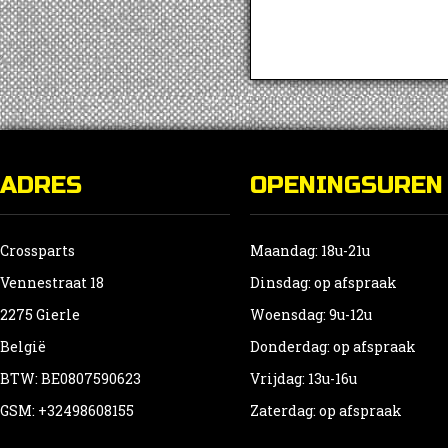
ADRES
OPENINGSUREN
Crossparts
Maandag: 18u-21u
Vennestraat 18
Dinsdag: op afspraak
2275 Gierle
Woensdag: 9u-12u
België
Donderdag: op afspraak
BTW: BE0807590623
Vrijdag: 13u-16u
GSM: +32498608155
Zaterdag: op afspraak