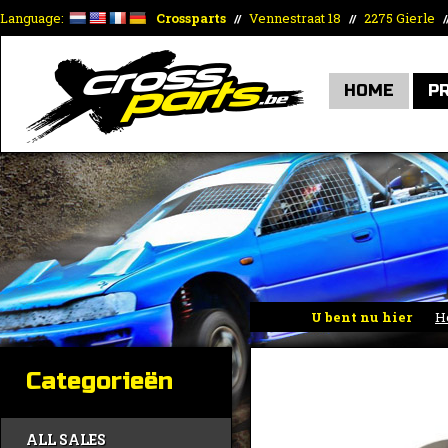
Language:
Crossparts
Vennestraat 18
2275 Gierle
//
//
/
HOME
P
U bent nu hier
H
Categorieën
ALL SALES