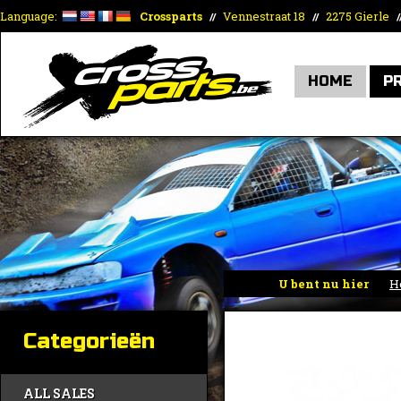
Language:
Crossparts
Vennestraat 18
2275 Gierle
//
//
/
HOME
P
U bent nu hier
H
Categorieën
ALL SALES