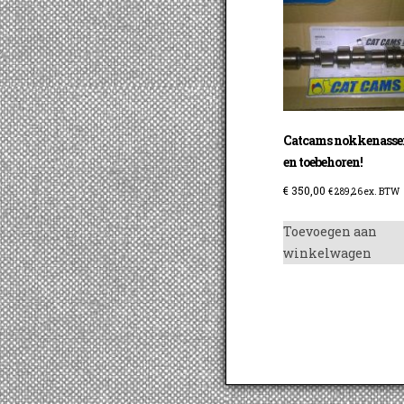
Catcams nokkenasse
en toebehoren!
€
350,00
€
289,26
ex. BTW
Toevoegen aan
winkelwagen