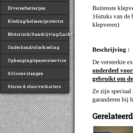
Buitenste klepve
Diverse/batterijen
16stuks van de 
Kleding/helmen/protector
klepveren)
Motorisch/Aandrijving/Lucht/Benzine
Onderhoud/olie/koeling
Beschrijving
:
Ophanging/spacers/service
De versterkte e
onderdeel voo
Silicone slangen
gebruikt om de 
Sturen & stuurverkorters
Ze zijn speciaa
garanderen bij 
Gerelateer