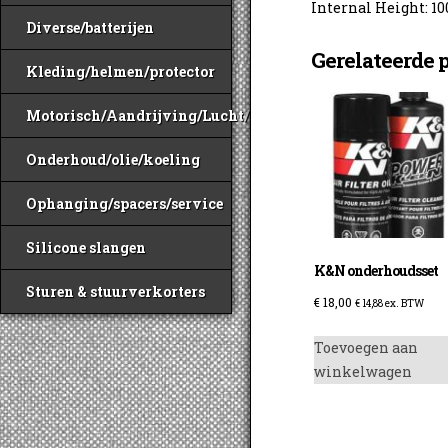
Internal Height: 
Diverse/batterijen
Gerelateerde 
Kleding/helmen/protector
Motorisch/Aandrijving/Lucht/Benzine
Onderhoud/olie/koeling
Ophanging/spacers/service
Silicone slangen
K&N onderhoudsset
Sturen & stuurverkorters
€
18,00
€
14,88
ex. BTW
Toevoegen aan
winkelwagen