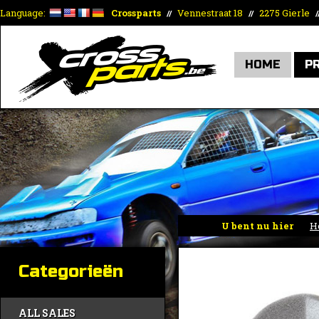
Language:
Crossparts
Vennestraat 18
2275 Gierle
//
//
/
HOME
P
U bent nu hier
H
Categorieën
ALL SALES