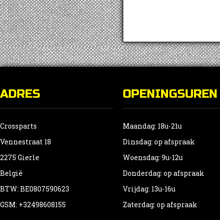
ADRES
OPENINGSUREN
Crossparts
Maandag: 18u-21u
Vennestraat 18
Dinsdag: op afspraak
2275 Gierle
Woensdag: 9u-12u
België
Donderdag: op afspraak
BTW: BE0807590623
Vrijdag: 13u-16u
GSM: +32498608155
Zaterdag: op afspraak