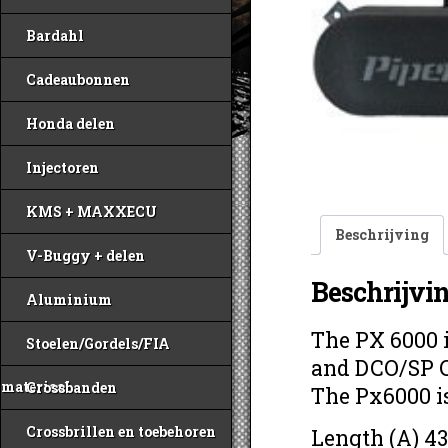
Bardahl
Cadeaubonnen
Honda delen
Injectoren
KMS + MAXXECU
Beschrijving
V-Buggy + delen
Beschrijvi
Aluminium
The PX 6000 
Stoelen/Gordels/FIA
and DCO/SP C
materiaal
Crossbanden
The Px6000 is
Crossbrillen en toebehoren
Length (A) 4