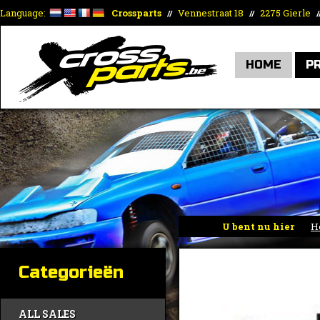
Language:
Crossparts
Vennestraat 18
2275 Gierle
//
//
/
HOME
P
U bent nu hier
H
Categorieën
ALL SALES