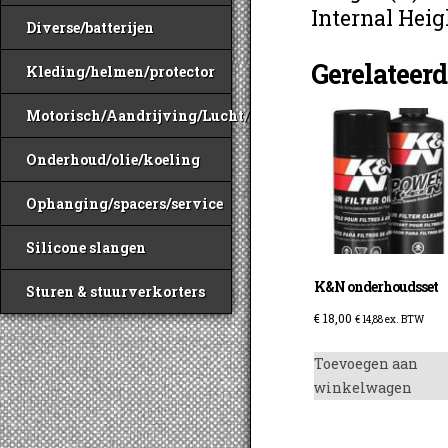
Internal Hei
Diverse/batterijen
Gerelateer
Kleding/helmen/protector
Motorisch/Aandrijving/Lucht/Benzine
Onderhoud/olie/koeling
Ophanging/spacers/service
Silicone slangen
K&N onderhoudsset
Sturen & stuurverkorters
€
18,00
€
14,88
ex. BTW
Toevoegen aan
winkelwagen