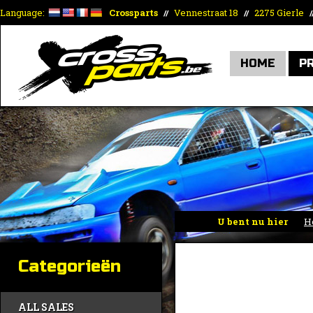
Language:
Crossparts
Vennestraat 18
2275 Gierle
//
//
/
HOME
P
U bent nu hier
H
Categorieën
ALL SALES