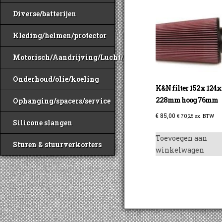
Diverse/batterijen
Kleding/helmen/protector
Motorisch/Aandrijving/Lucht/Benzine
Onderhoud/olie/koeling
K&N filter 152x 124x
228mm hoog 76mm
Ophanging/spacers/service
€
85,00
€
70,25
ex. BTW
Silicone slangen
Toevoegen aan
Sturen & stuurverkorters
winkelwagen