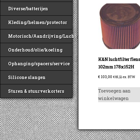
Diverse/batterijen
Kleding/helmen/protector
Motorisch/Aandrijving/Lucht/Benzine
Onderhoud/olie/koeling
K&N luchtfilter flen
Ophanging/spacers/service
102mm 178x152H
€
103,00
Silicone slangen
€
85,12
ex. BTW
Toevoegen aan
Sturen & stuurverkorters
winkelwagen