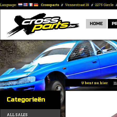
Language:
Crossparts
Vennestraat 18
2275 Gierle
//
//
/
HOME
P
U bent nu hier
H
Categorieën
ALL SALES