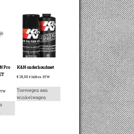
&N Pro
K&N onderhoudsset
ET
€
18,00
€
14,88
ex. BTW
Toevoegen aan
 BTW
winkelwagen
n
n