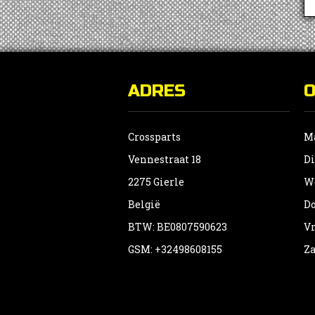
ADRES
Crossparts
Ma
Vennestraat 18
Di
2275 Gierle
Wo
België
Do
BTW: BE0807590623
Vr
GSM: +32498608155
Za