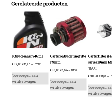
Gerelateerde producten
enzine
K&N cleaner 946 ml
Carterontluchtingfilte
Carterfilter K
r 9mm
series 19mm M
€
19,00
€
15,70
ex. BTW
TEUT
€
10,00
€
8,26
ex. BTW
Toevoegen aan
€
38,50
€
31,82
ex.
winkelwagen
Toevoegen aan
winkelwagen
Toevoegen aa
winkelwage