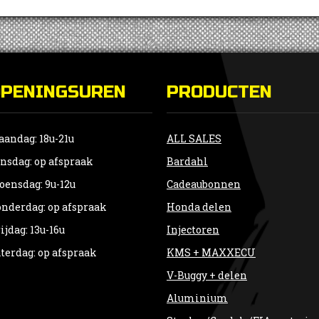
OPENINGSUREN
PRODUCTEN
andag: 18u-21u
ALL SALES
nsdag: op afspraak
Bardahl
ensdag: 9u-12u
Cadeaubonnen
nderdag: op afspraak
Honda delen
ijdag: 13u-16u
Injectoren
terdag: op afspraak
KMS + MAXXECU
V-Buggy + delen
Aluminium