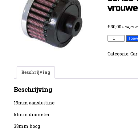
vrouwel
€
30,00
€
24,79
e
Carterfilter
Toev
K&N
Pro
Categorie:
Car
series
19mm
Beschrijving
vrouwelijk
aantal
Beschrijving
19mm aansluiting
51mm diameter
38mm hoog