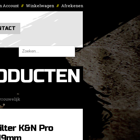
n Account
Winkelwagen
Afrekenen
//
//
NTACT
ODUCTEN
vrouwelijk
ilter K&N Pro
 19mm