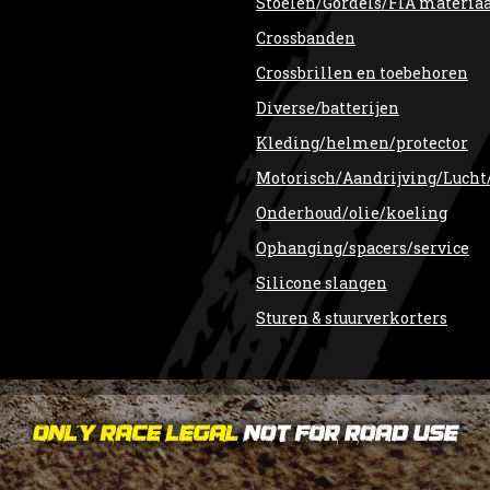
Stoelen/Gordels/FIA materia
Crossbanden
Crossbrillen en toebehoren
Diverse/batterijen
Kleding/helmen/protector
Motorisch/Aandrijving/Lucht
Onderhoud/olie/koeling
Ophanging/spacers/service
Silicone slangen
Sturen & stuurverkorters