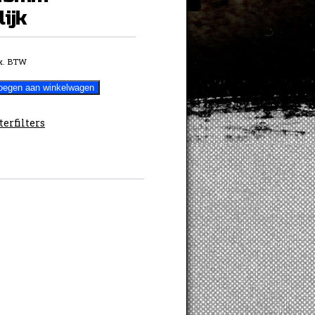
ijk
x. BTW
oegen aan winkelwagen
terfilters