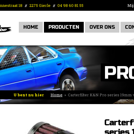
nnestraat 18
2275 Gierle
04 98 60 81 55
Mij
//
//
HOME
PRODUCTEN
OVER ONS
CO
PR
U bent nu hier
Home
»
Carterfilter K&N Pro series 19mm 
Carterf
series