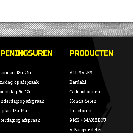
OPENINGSUREN
PRODUCTEN
andag: 18u-21u
ALL SALES
nsdag: op afspraak
Bardahl
ensdag: 9u-12u
Cadeaubonnen
nderdag: op afspraak
Honda delen
ijdag: 13u-16u
Injectoren
terdag: op afspraak
KMS + MAXXECU
V-Buggy + delen