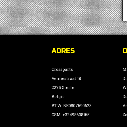
ADRES
Crossparts
Ma
Vennestraat 18
Di
2275 Gierle
Wo
België
Do
BTW: BE0807590623
Vr
GSM: +32498608155
Za