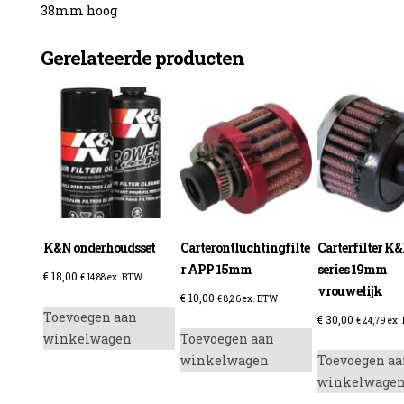
38mm hoog
Gerelateerde producten
enzine
K&N onderhoudsset
Carterontluchtingfilte
Carterfilter K
r APP 15mm
series 19mm
€
18,00
€
14,88
ex. BTW
vrouwelijk
€
10,00
€
8,26
ex. BTW
Toevoegen aan
€
30,00
€
24,79
ex.
winkelwagen
Toevoegen aan
winkelwagen
Toevoegen aa
winkelwage