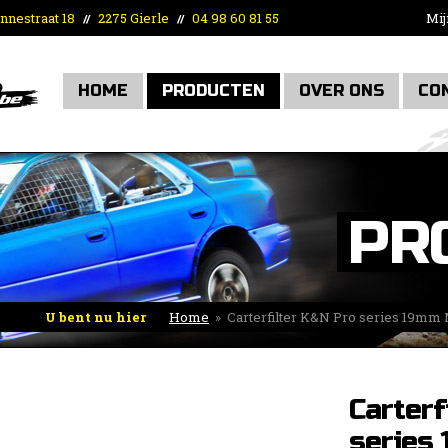
nnestraat 18
2275 Gierle
04 98 60 81 55
Mij
//
//
HOME
PRODUCTEN
OVER ONS
CO
PR
U bent nu hier
Home
»
Carterfilter K&N Pro series 19m
Carterf
series