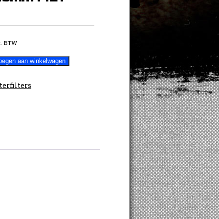
. BTW
oegen aan winkelwagen
terfilters