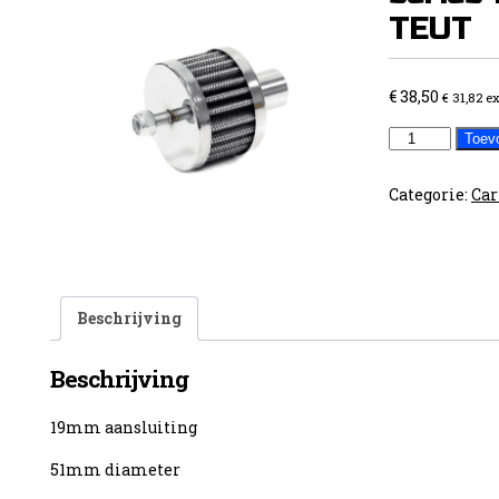
TEUT
€
38,50
€
31,82
ex
Carterfilter
Toev
K&N
Pro
Categorie:
Car
series
19mm
MET
TEUT
Beschrijving
aantal
Beschrijving
19mm aansluiting
51mm diameter