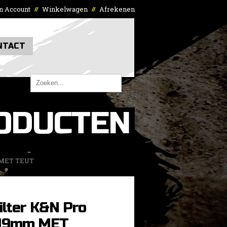
n Account
Winkelwagen
Afrekenen
//
//
NTACT
ODUCTEN
m MET TEUT
ilter K&N Pro
 19mm MET