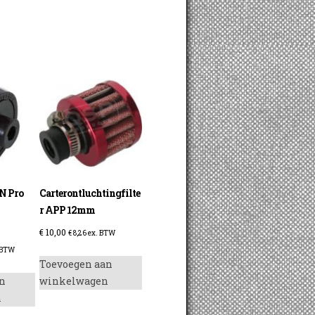
&N Pro
Carterontluchtingfilte
r APP 12mm
€
10,00
€
8,26
ex. BTW
 BTW
Toevoegen aan
n
winkelwagen
n