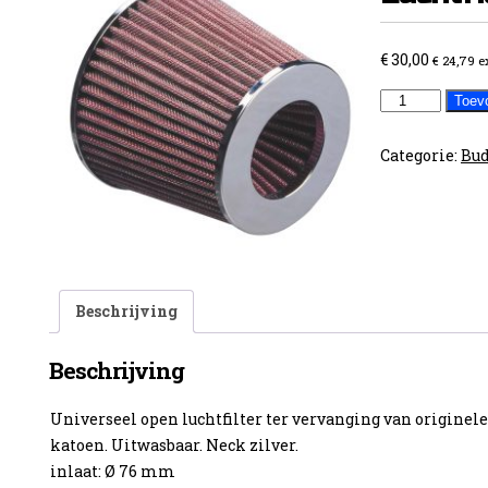
€
30,00
€
24,79
e
Universele
Toev
Luchtfilter
76mm
Categorie:
Bud
aantal
Beschrijving
Beschrijving
Universeel open luchtfilter ter vervanging van originele
katoen. Uitwasbaar. Neck zilver.
inlaat: Ø 76 mm