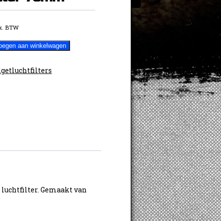
x. BTW
oegen aan winkelwagen
getluchtfilters
 luchtfilter. Gemaakt van