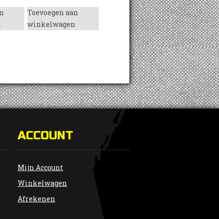
n
Toevoegen aan
n
winkelwagen
ACCOUNT
Mijn Account
Winkelwagen
Afrekenen