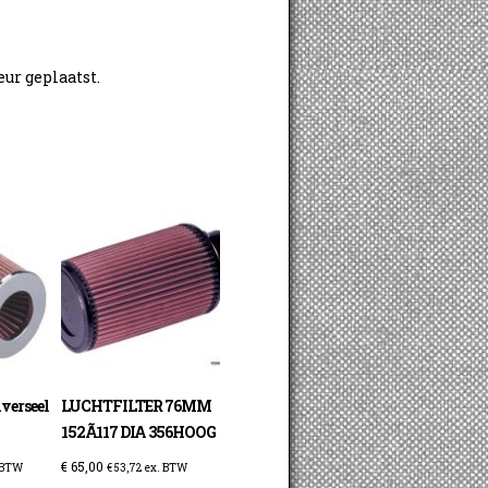
eur geplaatst.
iverseel
LUCHTFILTER 76MM
152Ã117 DIA 356HOOG
€
65,00
 BTW
€
53,72
ex. BTW