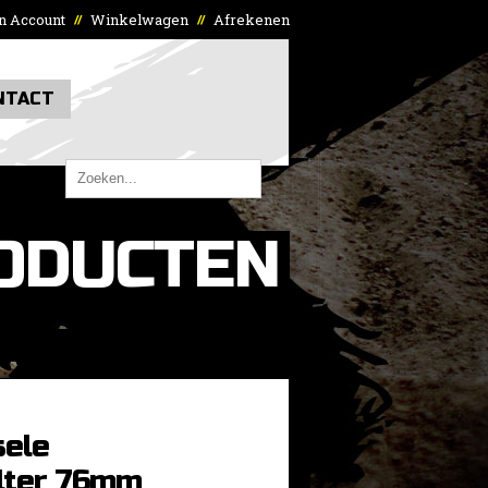
n Account
Winkelwagen
Afrekenen
//
//
NTACT
ODUCTEN
sele
ilter 76mm