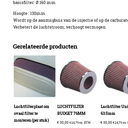
basisfilter: Ø 160 mm
Hoogte : 130mm
Wordt op de aanzuigbuis van de injectie of op de carburat
Verbetert de luchtstroom, verhoogt vermogen.
enzine
Gerelateerde producten
Luchtfilterplaat om
LUCHTFILTER
Luchtfilter Un
ovaal filter te
BUDGET 76MM
63.5mm
monteren (per stuk)
€
30,00
€
30,00
€
24,79
ex. BTW
€
24,79
ex.