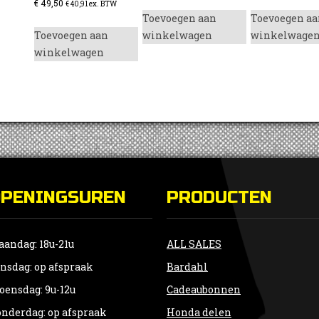
€
49,50
€
40,91
ex. BTW
Toevoegen aan
Toevoegen aa
Toevoegen aan
winkelwagen
winkelwage
winkelwagen
OPENINGSUREN
PRODUCTEN
andag: 18u-21u
ALL SALES
nsdag: op afspraak
Bardahl
ensdag: 9u-12u
Cadeaubonnen
nderdag: op afspraak
Honda delen