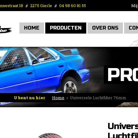
nnestraat 18
2275 Gierle
04 98 60 81 55
Mij
//
//
HOME
PRODUCTEN
OVER ONS
CO
PR
U bent nu hier
Home
»
Universele Luchtfilter 76mm
Univer
Luchtf