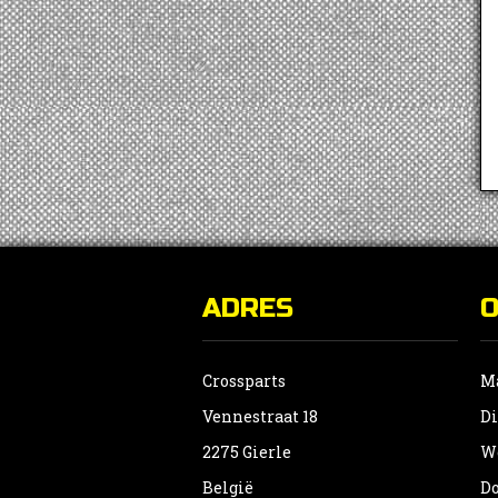
ADRES
Crossparts
Ma
Vennestraat 18
Di
2275 Gierle
Wo
België
Do