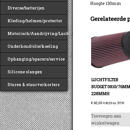
Hoogte 130mm
Diverse/batterijen
Gerelateerde 
Kleding/helmen/protector
Motorisch/Aandrijving/Lucht/Benzine
Onderhoud/olie/koeling
Ophanging/spacers/service
Silicone slangen
LUCHTFILTER
Sturen & stuurverkorters
BUDGET 0810/ 76MM
228MMH
€
60,00
€
49,59
ex. BTW
Toevoegen aan
winkelwagen