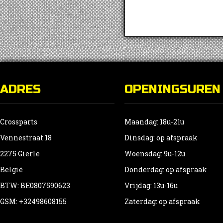
ADRES
OPENINGSUREN
Crossparts
Maandag: 18u-21u
Vennestraat 18
Dinsdag: op afspraak
2275 Gierle
Woensdag: 9u-12u
België
Donderdag: op afspraak
BTW: BE0807590623
Vrijdag: 13u-16u
GSM: +32498608155
Zaterdag: op afspraak