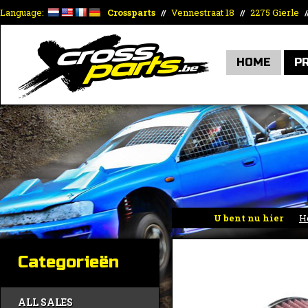
Language:
Crossparts
Vennestraat 18
2275 Gierle
//
//
/
HOME
P
U bent nu hier
H
Categorieën
ALL SALES